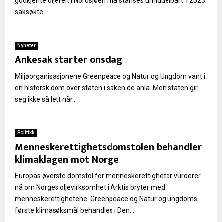
godkjente oljefelt i Nordsjøen må stanses umiddelbart. I 2023
saksøkte...
Nyheter
Ankesak starter onsdag
Miljøorganisasjonene Greenpeace og Natur og Ungdom vant i
en historsk dom over staten i saken de anla. Men staten gir
seg ikke så lett når...
Politikk
Menneskerettighetsdomstolen behandler
klimaklagen mot Norge
Europas øverste domstol for menneskerettigheter vurderer
nå om Norges oljevirksomhet i Arktis bryter med
menneskerettighetene. Greenpeace og Natur og ungdoms
første klimasøksmål behandles i Den...