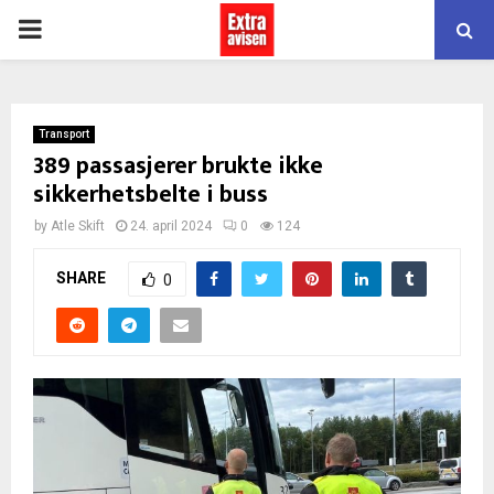
PRIMARY
MENU
Transport
389 passasjerer brukte ikke
sikkerhetsbelte i buss
by
Atle Skift
24. april 2024
0
124
SHARE
0