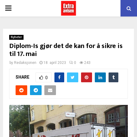
PRIMARY
MENU
Nyheter
Diplom-Is gjør det de kan for å sikre is
til 17. mai
by
Redaksjonen
18. april 2023
0
243
SHARE
0