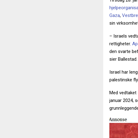
Tirsdag 28. ja
hjelpeorganisa
Gaza
,
Vestbr
sin virksomhet
– Israels ved
rettigheter.
Ap
den svarte bef
sier Ballestad.
Israel har len
palestinske fl
Med vedtaket 
januar 2024, s
grunnleggende