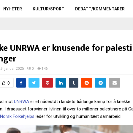
NYHETER
KULTUR/SPORT
DEBATT/KOMMENTARER
ke UNRWA er knusende for palest
inger
29. januar 2025
0
146
0
bud mot
UNRWA
er et nådestøt i landets tiårlange kamp for å knekke
. I dragsuget forsvinner livlinen til over to millioner palestinere på G
Norsk Folkehjelps
leder for utvikling og humanitært samarbeid.