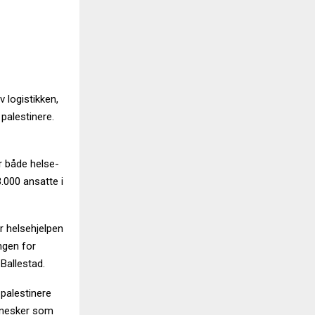
 logistikken,
 palestinere.
r både helse-
.000 ansatte i
r helsehjelpen
ngen for
 Ballestad.
 palestinere
nnesker som