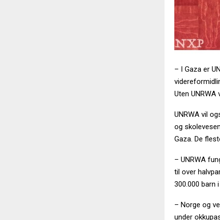
– I Gaza er UN
videreformidli
Uten UNRWA vi
UNRWA vil også
og skolevesene
Gaza. De flest
– UNRWA funger
til over halvp
300.000 barn i
– Norge og ver
under okkupas