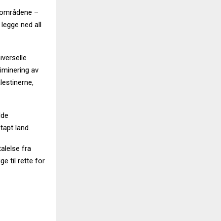
 områdene –
 legge ned all
verselle
riminering av
lestinerne,
lde
tapt land.
alelse fra
e til rette for