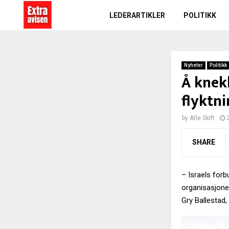
LEDERARTIKLER
POLITIKK
Nyheter
Politikk
Å knek
flyktn
by
Atle Skift
SHARE
– Israels for
organisasjonen
Gry Ballestad,