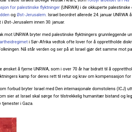
nuar trådte Israels ulovlige vedtak i kraft, som
forbyr arbeidet til FNs
sjon for palestinske flyktninger
(UNRWA) i de okkuperte palestinske
edden
og
Øst-Jerusalem
. Israel beordret allerede 24. januar UNRWA å
 i Øst-Jerusalem innen 30. januar.
tak mot UNRWA bryter med palestinske flyktningers grunnleggende uni
artheidregimet
i Sør-Afrika vedtok ofte lover for å opprettholde disk
olkningen. Nå står verden og ser på at Israel gjør det samme mot pa
ge ønsket å fjerne UNRWA, som i over 70 år har bidratt til å opprettho
yktningers kamp for deres rett til retur og krav om kompensasjon for 
om forbud bryter Israel med Den internasjonale domstolens (ICJ) utt
om sier at Israel skal sørge for tilstrekkelig humanitær bistand og legg
 tjenester i Gaza.