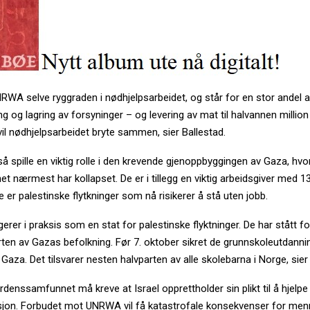
RWA selve ryggraden i nødhjelpsarbeidet, og står for en stor andel av
ng og lagring av forsyninger – og levering av mat til halvannen million
l nødhjelpsarbeidet bryte sammen, sier Ballestad.
 spille en viktig rolle i den krevende gjenoppbyggingen av Gaza, hvo
t nærmest har kollapset. De er i tillegg en viktig arbeidsgiver med 13
e er palestinske flytkninger som nå risikerer å stå uten jobb.
er i praksis som en stat for palestinske flyktninger. De har stått fo
arten av Gazas befolkning. Før 7. oktober sikret de grunnskoleutdanni
 Gaza. Det tilsvarer nesten halvparten av alle skolebarna i Norge, sier
denssamfunnet må kreve at Israel opprettholder sin plikt til å hjelpe
jon. Forbudet mot UNRWA vil få katastrofale konsekvenser for me