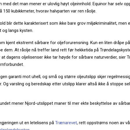
 med det man mener er ulovlig høyt oljeinnhold. Equinor har selv opp
på 150 kubikkmeter, hvorav halvparten var ren råolje.
old blir dette karakterisert som ikke bare grov miljøkriminalitet, men 
et og langs kysten.
om kjent ekstremt sårbare for oljeforurensning. Kun en liten dråpe på 
epe dem. At råolje nå treffer land rett før hekketida på Trøndelagskyst
 at dagens oljelisenser ikke tar høyde for sårbare naturverdier, sier 
ernforbundet.
ngen garanti mot uhell, og små og større oljeutslipp skjer regelmessi
r. Og varsling og beredskap etter utslipp klarer altså ikke å stoppe 
undet mener Njord-utslippet maner til mer ekte beskyttelse av sårba
regjeringen ut en letelisens på
Trænarevet
, rett oppstrøms noen av vår