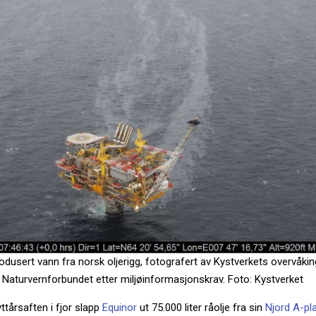
produsert vann fra norsk oljerigg, fotografert av Kystverkets overvåkin
or Naturvernforbundet etter miljøinformasjonskrav. Foto: Kystverket
ttårsaften i fjor slapp
Equinor
ut 75.000 liter råolje fra sin
Njord A-pl