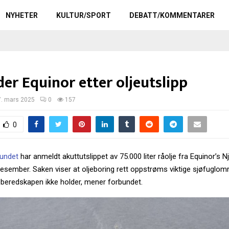
NYHETER
KULTUR/SPORT
DEBATT/KOMMENTARER
er Equinor etter oljeutslipp
7. mars 2025
0
157
0
bundet
har anmeldt akuttutslippet av 75.000 liter råolje fra Equinor’s N
esember. Saken viser at oljeboring rett oppstrøms viktige sjøfuglom
 beredskapen ikke holder, mener forbundet.