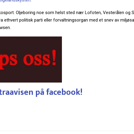
elgelandskysten
.
sikosport. Oljeboring noe som helst sted nær Lofoten, Vesterålen og 
fra ethvert politisk parti eller forvaltningsorgan med et snev av miljøs
owsen.
traavisen på facebook!