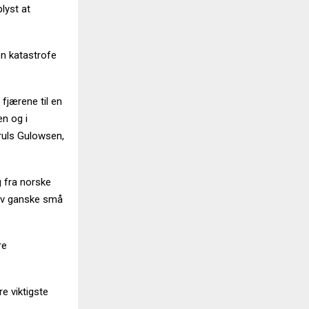
lyst at
en katastrofe
fjærene til en
en og i
Truls Gulowsen,
g fra norske
selv ganske små
re
e viktigste