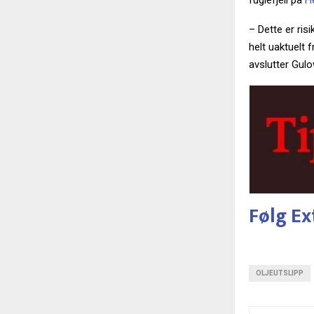
fuglefjell på
H
– Dette er ri
helt uaktuelt 
avslutter Gul
Følg Ex
OLJEUTSLIPP