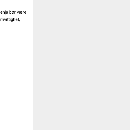
Senja bør være
amvittighet,