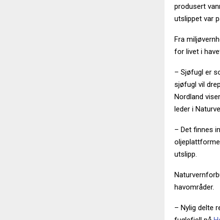
produsert vann
utslippet var 
Fra miljøvernh
for livet i hav
– Sjøfugl er s
sjøfugl vil dr
Nordland viser
leder i Naturv
– Det finnes i
oljeplattforme
utslipp.
Naturvernforb
havområder.
– Nylig delte 