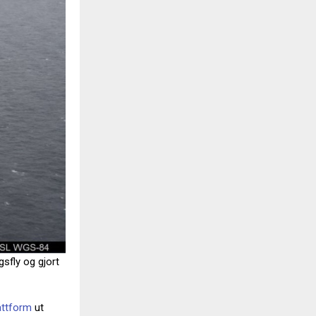
gsfly og gjort
attform
ut