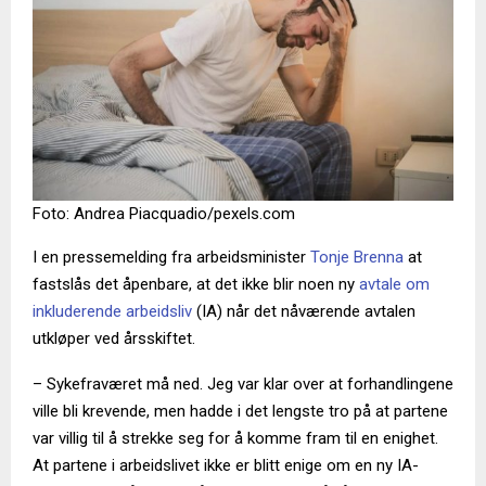
Foto: Andrea Piacquadio/pexels.com
I en pressemelding fra arbeidsminister
Tonje Brenna
at
fastslås det åpenbare, at det ikke blir noen ny
avtale om
inkluderende arbeidsliv
(IA) når det nåværende avtalen
utkløper ved årsskiftet.
– Sykefraværet må ned. Jeg var klar over at forhandlingene
ville bli krevende, men hadde i det lengste tro på at partene
var villig til å strekke seg for å komme fram til en enighet.
At partene i arbeidslivet ikke er blitt enige om en ny IA-