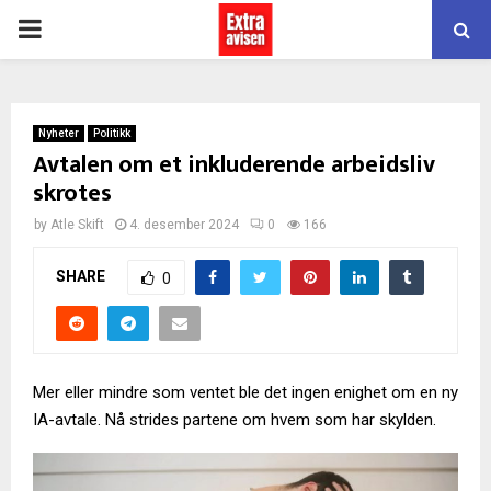
PRIMARY
MENU
Nyheter
Politikk
Avtalen om et inkluderende arbeidsliv
skrotes
by
Atle Skift
4. desember 2024
0
166
SHARE
0
Mer eller mindre som ventet ble det ingen enighet om en ny
IA-avtale. Nå strides partene om hvem som har skylden.