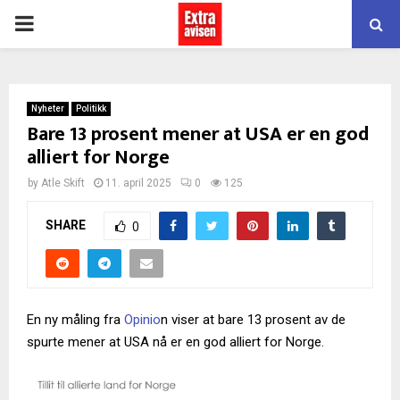
PRIMARY
MENU
Nyheter
Politikk
Bare 13 prosent mener at USA er en god
alliert for Norge
by
Atle Skift
11. april 2025
0
125
SHARE
0
En ny måling fra
Opinio
n viser at bare 13 prosent av de
spurte mener at USA nå er en god alliert for Norge.