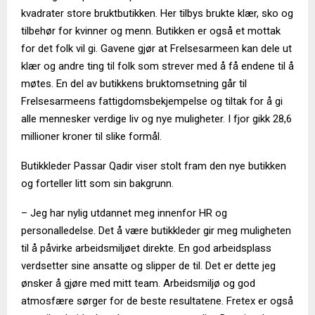
kvadrater store bruktbutikken. Her tilbys brukte klær, sko og
tilbehør for kvinner og menn. Butikken er også et mottak
for det folk vil gi. Gavene gjør at Frelsesarmeen kan dele ut
klær og andre ting til folk som strever med å få endene til å
møtes. En del av butikkens bruktomsetning går til
Frelsesarmeens fattigdomsbekjempelse og tiltak for å gi
alle mennesker verdige liv og nye muligheter. I fjor gikk 28,6
millioner kroner til slike formål.
Butikkleder Passar Qadir viser stolt fram den nye butikken
og forteller litt som sin bakgrunn.
– Jeg har nylig utdannet meg innenfor HR og
personalledelse. Det å være butikkleder gir meg muligheten
til å påvirke arbeidsmiljøet direkte. En god arbeidsplass
verdsetter sine ansatte og slipper de til. Det er dette jeg
ønsker å gjøre med mitt team. Arbeidsmiljø og god
atmosfære sørger for de beste resultatene. Fretex er også