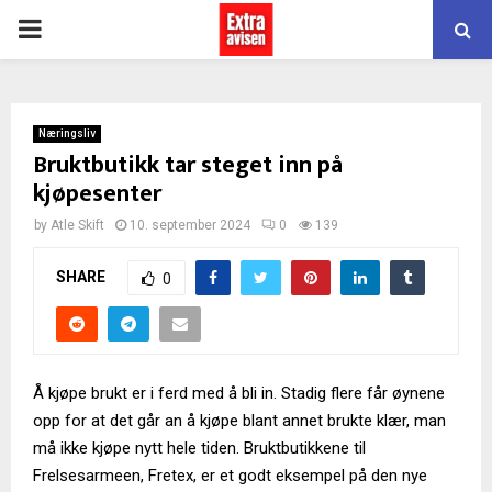
PRIMARY
MENU
Næringsliv
Bruktbutikk tar steget inn på
kjøpesenter
by
Atle Skift
10. september 2024
0
139
SHARE
0
Å kjøpe brukt er i ferd med å bli in. Stadig flere får øynene
opp for at det går an å kjøpe blant annet brukte klær, man
må ikke kjøpe nytt hele tiden. Bruktbutikkene til
Frelsesarmeen, Fretex, er et godt eksempel på den nye