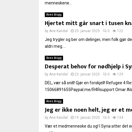
menneskene...
Anes blogg
Hjertet mitt går snart i tusen kn
by
Ane Kandal
25. januar 2025
0
122
Jeg trygler og ber om delinger, men folk gjør d
aldri meg....
Anes blogg
Desperat behov for nødhjelp i Sy
by
Ane Kandal
23. januar 2025
0
129
DEL, vær så snill! Gjør en forskjell! Refugee 4 
15066891655Paypal.me/R4Rsupport Omar Alshak
Anes blogg
Jeg er ikke noen helt, jeg er et
by
Ane Kandal
19. januar 2025
0
134
Vær et medmenneske du og! I Syria sitter det 