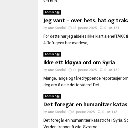
vet hun...
Anes blogg
Jeg vant – over hets, hat og trak
by
Ane Kandal
13. januar 2025
0
151
For dette har jeg aldeles ikke klart alene!TAKK t
4 Refugees har overlevd,...
Anes blogg
Ikke ett kløyva ord om Syria
by
Ane Kandal
11. januar 2025
0
152
Mange, lange og tåredryppende reportasjer om br
deg om å dele dette videre! Det...
Anes blogg
Det foregår en humanitær katast
by
Ane Kandal
8. januar 2025
0
145
Det foregår en humanitær katastrofe i Syria. S
Verden trenger å vite. Syrerne...