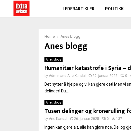
LEDERARTIKLER
POLITIKK
Home
Anes blogg
Anes blogg
Anes blogg
Humanitær katastrofe i Syria – d
by
Admin
and
Ane Kandal
29. januar 2025
0
Det nytter å hjelpe og vi kan gjøre det! Men vi
delinger! Du...
Anes blogg
Tusen delinger og kronerulling fo
by
Ane Kandal
26. januar 2025
0
137
Ingen kan gjøre alt, alle kan gjøre noe. Del og gj