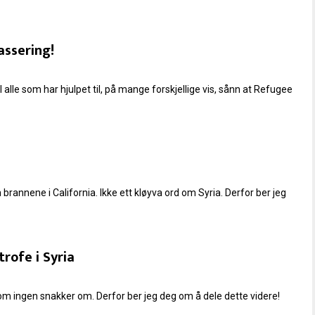
assering!
il alle som har hjulpet til, på mange forskjellige vis, sånn at Refugee
annene i California. Ikke ett kløyva ord om Syria. Derfor ber jeg
rofe i Syria
om ingen snakker om. Derfor ber jeg deg om å dele dette videre!