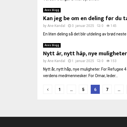
Anes blogg
Kan jeg be om en deling før du t
by
Ane Kandal
3. januar 2025
0
145
En liten deling så det blir utdeling av brød neste 
Anes blogg
Nytt år, nytt håp, nye muligheter
by
Ane Kandal
1. januar 2025
0
153
Nytt år, nytt håp, nye muligheter. For Refugee 4
verdens medmennesker. For Omar, leder...
Sidepaginering
1
…
5
6
7
…