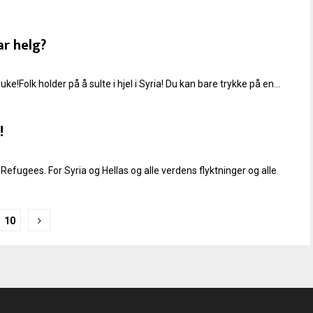
ar helg?
uke!Folk holder på å sulte i hjel i Syria! Du kan bare trykke på en...
!
 Refugees. For Syria og Hellas og alle verdens flyktninger og alle
10