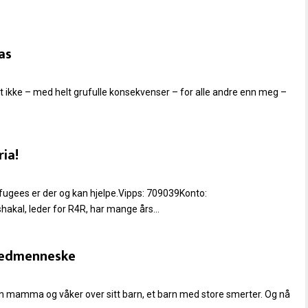
as
et ikke – med helt grufulle konsekvenser – for alle andre enn meg –
ria!
Refugees er der og kan hjelpe.Vipps: 709039Konto:
al, leder for R4R, har mange års...
 medmenneske
en mamma og våker over sitt barn, et barn med store smerter. Og nå