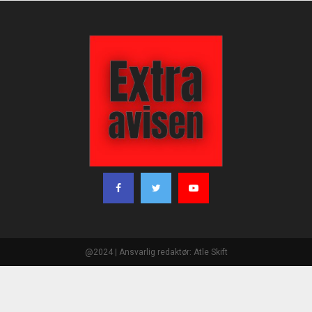
@2024 | Ansvarlig redaktør: Atle Skift