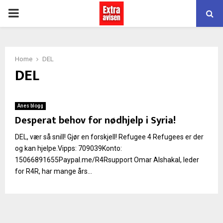
PRIMARY
MENU
Home
DEL
DEL
Anes blogg
Desperat behov for nødhjelp i Syria!
DEL, vær så snill! Gjør en forskjell! Refugee 4 Refugees er der
og kan hjelpe.Vipps: 709039Konto:
15066891655Paypal.me/R4Rsupport Omar Alshakal, leder
for R4R, har mange års...