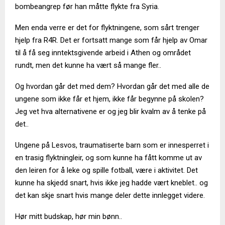
bombeangrep før han måtte flykte fra Syria.
Men enda verre er det for flyktningene, som sårt trenger
hjelp fra R4R. Det er fortsatt mange som får hjelp av Omar
til å få seg inntektsgivende arbeid i Athen og området
rundt, men det kunne ha vært så mange fler..
Og hvordan går det med dem? Hvordan går det med alle de
ungene som ikke får et hjem, ikke får begynne på skolen?
Jeg vet hva alternativene er og jeg blir kvalm av å tenke på
det..
Ungene på Lesvos, traumatiserte barn som er innesperret i
en trasig flyktningleir, og som kunne ha fått komme ut av
den leiren for å leke og spille fotball, være i aktivitet. Det
kunne ha skjedd snart, hvis ikke jeg hadde vært kneblet.. og
det kan skje snart hvis mange deler dette innlegget videre.
Hør mitt budskap, hør min bønn..