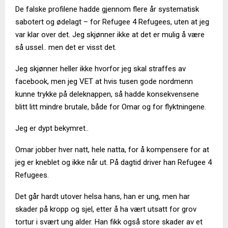
De falske profilene hadde gjennom flere år systematisk
sabotert og ødelagt – for Refugee 4 Refugees, uten at jeg
var klar over det. Jeg skjønner ikke at det er mulig å være
så ussel.. men det er visst det.
Jeg skjønner heller ikke hvorfor jeg skal straffes av
facebook, men jeg VET at hvis tusen gode nordmenn
kunne trykke på deleknappen, så hadde konsekvensene
blitt litt mindre brutale, både for Omar og for flyktningene.
Jeg er dypt bekymret..
Omar jobber hver natt, hele natta, for å kompensere for at
jeg er kneblet og ikke når ut. På dagtid driver han Refugee 4
Refugees.
Det går hardt utover helsa hans, han er ung, men har
skader på kropp og sjel, etter å ha vært utsatt for grov
tortur i svært ung alder. Han fikk også store skader av et