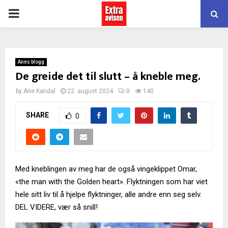
PRIMARY
MENU
Anes blogg
De greide det til slutt – å kneble meg.
by
Ane Kandal
22. august 2024
0
140
SHARE
0
Med kneblingen av meg har de også vingeklippet Omar,
«the man with the Golden heart». Flyktningen som har viet
hele sitt liv til å hjelpe flyktninger, alle andre enn seg selv.
DEL VIDERE, vær så snill!