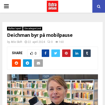
PRIMARY
MENU
Kultur/sport
Uncategorized
Deichman byr på mobilpause
by
Atle Skift
22. april 2024
0
160
SHARE
0