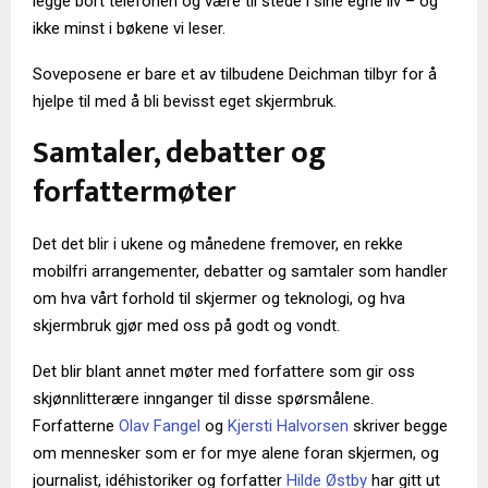
legge bort telefonen og være til stede i sine egne liv – og
ikke minst i bøkene vi leser.
Soveposene er bare et av tilbudene Deichman tilbyr for å
hjelpe til med å bli bevisst eget skjermbruk.
Samtaler, debatter og
forfattermøter
Det det blir i ukene og månedene fremover, en rekke
mobilfri arrangementer, debatter og samtaler som handler
om hva vårt forhold til skjermer og teknologi, og hva
skjermbruk gjør med oss på godt og vondt.
Det blir blant annet møter med forfattere som gir oss
skjønnlitterære innganger til disse spørsmålene.
Forfatterne
Olav Fangel
og
Kjersti Halvorsen
skriver begge
om mennesker som er for mye alene foran skjermen, og
journalist, idéhistoriker og forfatter
Hilde Østby
har gitt ut