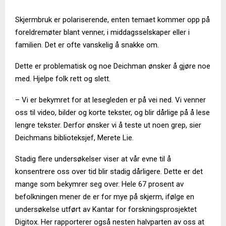
Skjermbruk er polariserende, enten temaet kommer opp på
foreldremøter blant venner, i middagsselskaper eller i
familien. Det er ofte vanskelig å snakke om.
Dette er problematisk og noe Deichman ønsker å gjøre noe
med. Hjelpe folk rett og slett.
– Vi er bekymret for at lesegleden er på vei ned. Vi venner
oss til video, bilder og korte tekster, og blir dårlige på å lese
lengre tekster. Derfor ønsker vi å teste ut noen grep, sier
Deichmans biblioteksjef, Merete Lie.
Stadig flere undersøkelser viser at vår evne til å
konsentrere oss over tid blir stadig dårligere. Dette er det
mange som bekymrer seg over. Hele 67 prosent av
befolkningen mener de er for mye på skjerm, ifølge en
undersøkelse utført av Kantar for forskningsprosjektet
Digitox. Her rapporterer også nesten halvparten av oss at