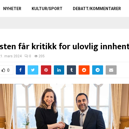
NYHETER
KULTUR/SPORT
DEBATT/KOMMENTARER
sten får kritikk for ulovlig innhen
21. mars 2024
0
205
0