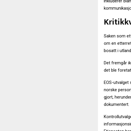
inkluderer bl
kommunikasjon
Kritikk
Saken som ette
om en etterret
bosatt i utland
Det fremgår i
det ble foreta
EOS-utvalget 
norske persone
gjort, herunde
dokumentert.
Kontrollutvalg
informasjonsi