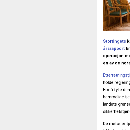
Stortingets
k
årsrapport
kr
operasjon mo
en av de nor
Etterretningst
holde regjerin
For å fylle de
hemmelige tjen
landets grenser
sikkerhetstje
De metoder tj