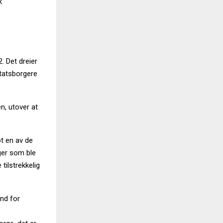
k
. Det dreier
statsborgere
n, utover at
t en av de
ger som ble
tilstrekkelig
and for