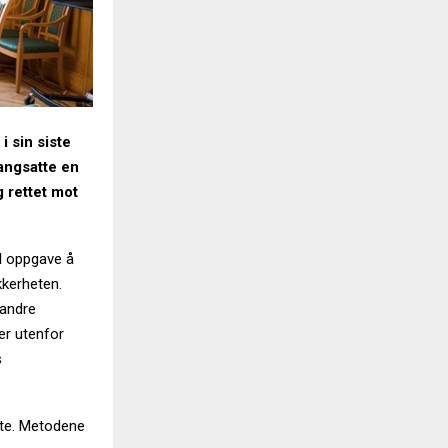
 i sin siste
gangsatte en
 rettet mot
il oppgave å
kkerheten.
 andre
er utenfor
s
lte. Metodene