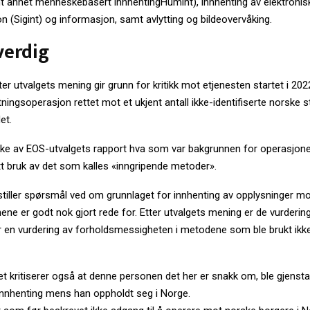
ant annet menneskebasert innhentingHumint), innhenting av elektronis
 (Sigint) og informasjon, samt avlytting og bildeovervåking.
verdig
r utvalgets mening gir grunn for kritikk mot etjenesten startet i 2022
ningsoperasjon rettet mot et ukjent antall ikke-identifiserte norske 
et.
kke av EOS-utvalgets rapport hva som var bakgrunnen for operasjone
tt bruk av det som kalles «inngripende metoder».
stiller spørsmål ved om grunnlaget for innhenting av opplysninger mo
ne er godt nok gjort rede for. Etter utvalgets mening er de vurderin
r en vurdering av forholdsmessigheten i metodene som ble brukt ikke 
et kritiserer også at denne personen det her er snakk om, ble gjenst
nnhenting mens han oppholdt seg i Norge.