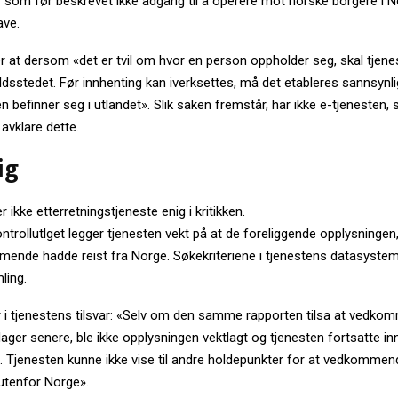
 som før beskrevet ikke adgang til å operere mot norske borgere i N
ave.
r at dersom «det er tvil om hvor en person oppholder seg, skal tjen
ldsstedet. Før innhenting kan iverksettes, må det etableres sannsynl
n befinner seg i utlandet». Slik saken fremstår, har ikke e-tjenesten, s
 avklare dette.
ig
r ikke etterretningstjeneste enig i kritikken.
 kontrollutlget legger tjenesten vekt på at de foreliggende opplysningen,
mende hadde reist fra Norge. Søkekriteriene i tjenestens datasystem
ling.
 i tjenestens tilsvar: «Selv om den samme rapporten tilsa at vedkom
dager senere, ble ikke opplysningen vektlagt og tjenesten fortsatte i
 Tjenesten kunne ikke vise til andre holdepunkter for at vedkommen
utenfor Norge».