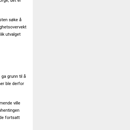
orge, det er
esten søke å
ighetsovervekt
lik utvalget
 ga grunn til å
er ble derfor
mende ville
nnhentingen
de fortsatt