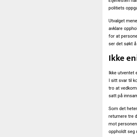
Etjenesten har
politiets oppg
Utvalget mene
avklare oppho
for at persone
ser det søkt å
Ikke en
Ikke utventet e
I sitt svar til
tro at vedkom
satt på innsam
Som det heter
returnere tre 
mot personen.
oppholdt seg 