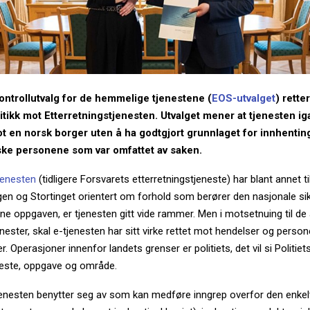
ontrollutvalg for de hemmelige tjenestene (
EOS-utvalget
) retter
itikk mot Etterretningstjenesten. Utvalget mener at tjenesten i
t en norsk borger uten å ha godtgjort grunnlaget for innhenting
ske personene som var omfattet av saken.
jenesten
(tidligere Forsvarets etterretningstjeneste) har blant annet t
gen og Stortinget orientert om forhold som berører den nasjonale si
nne oppgaven, er tjenesten gitt vide rammer. Men i motsetnuing til de
ester, skal e-tjenesten har sitt virke rettet mot hendelser og person
. Operasjoner innenfor landets grenser er politiets, det vil si Politiet
neste, oppgave og område.
enesten benytter seg av som kan medføre inngrep overfor den enke