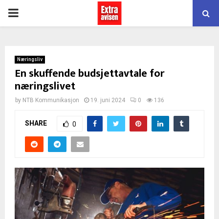
PRIMARY
MENU
Næringsliv
En skuffende budsjettavtale for
næringslivet
by
NTB Kommunikasjon
19. juni 2024
0
136
SHARE
0