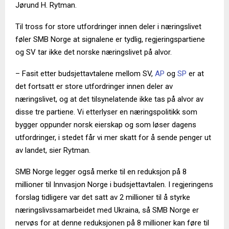
Jørund H. Rytman.
Til tross for store utfordringer innen deler i næringslivet
føler SMB Norge at signalene er tydlig, regjeringspartiene
og SV tar ikke det norske næringslivet på alvor.
– Fasit etter budsjettavtalene mellom SV,
AP
og
SP
er at
det fortsatt er store utfordringer innen deler av
næringslivet, og at det tilsynelatende ikke tas på alvor av
disse tre partiene. Vi etterlyser en næringspolitikk som
bygger oppunder norsk eierskap og som løser dagens
utfordringer, i stedet får vi mer skatt for å sende penger ut
av landet, sier Rytman.
SMB Norge legger også merke til en reduksjon på 8
millioner til Innvasjon Norge i budsjettavtalen. I regjeringens
forslag tidligere var det satt av 2 millioner til å styrke
næringslivssamarbeidet med Ukraina, så SMB Norge er
nervøs for at denne reduksjonen på 8 millioner kan føre til