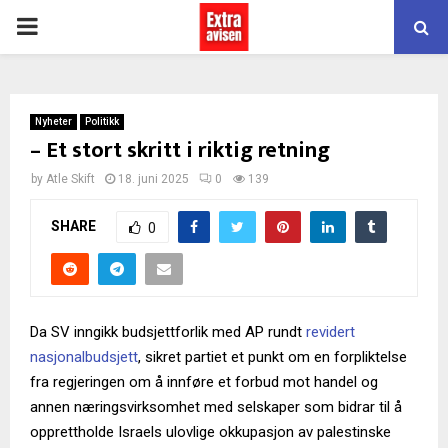
PRIMARY
MENU
Nyheter
Politikk
– Et stort skritt i riktig retning
by
Atle Skift
18. juni 2025
0
139
SHARE
0
Da SV inngikk budsjettforlik med AP rundt
revidert
nasjonalbudsjett
, sikret partiet et punkt om en forpliktelse
fra regjeringen om å innføre et forbud mot handel og
annen næringsvirksomhet med selskaper som bidrar til å
opprettholde Israels ulovlige okkupasjon av palestinske