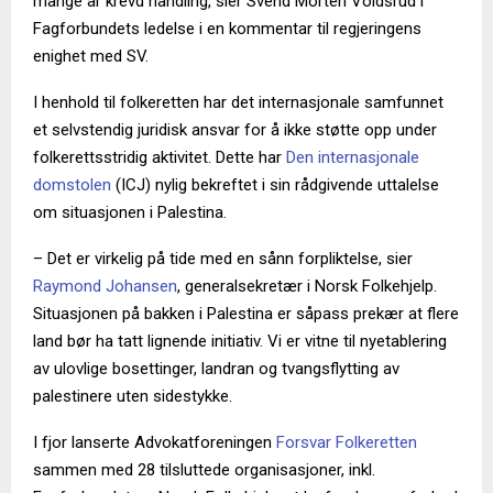
mange år krevd handling, sier Svend Morten Voldsrud i
Fagforbundets ledelse i en kommentar til regjeringens
enighet med SV.
I henhold til folkeretten har det internasjonale samfunnet
et selvstendig juridisk ansvar for å ikke støtte opp under
folkerettsstridig aktivitet. Dette har
Den internasjonale
domstolen
(ICJ) nylig bekreftet i sin rådgivende uttalelse
om situasjonen i Palestina.
– Det er virkelig på tide med en sånn forpliktelse, sier
Raymond Johansen
, generalsekretær i Norsk Folkehjelp.
Situasjonen på bakken i Palestina er såpass prekær at flere
land bør ha tatt lignende initiativ. Vi er vitne til nyetablering
av ulovlige bosettinger, landran og tvangsflytting av
palestinere uten sidestykke.
I fjor lanserte Advokatforeningen
Forsvar Folkeretten
sammen med 28 tilsluttede organisasjoner, inkl.