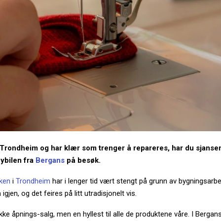
i Trondheim og har klær som trenger å repareres, har du sjansen
ybilen fra
Bergans
på besøk.
ken
i
Trondheim
har i lenger tid vært stengt på grunn av bygningsarbe
igjen, og det feires på litt utradisjonelt vis.
ikke åpnings-salg, men en hyllest til alle de produktene våre. I Bergans