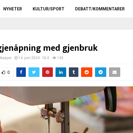
NYHETER
KULTUR/SPORT
DEBATT/KOMMENTARER
 gjenåpning med gjenbruk
kasjon
14. juni 2024
0
143
0