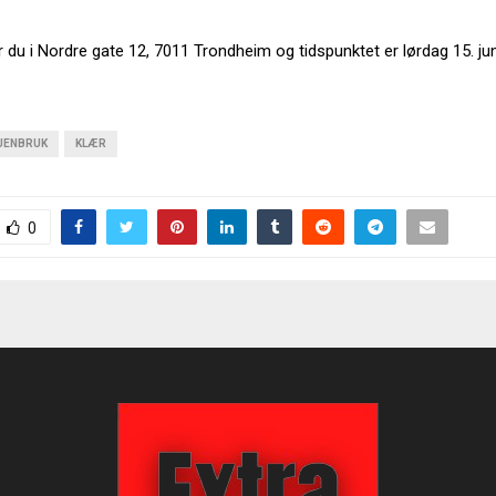
r du i Nordre gate 12, 7011 Trondheim og tidspunktet er lørdag 15. juni
JENBRUK
KLÆR
0