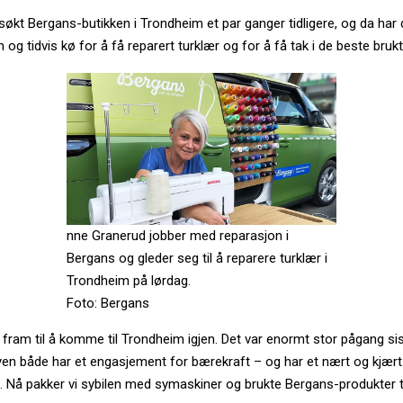
søkt Bergans-butikken i Trondheim et par ganger tidligere, og da har 
n og tidvis kø for å få reparert turklær og for å få tak i de beste bruk
nne Granerud jobber med reparasjon i
Bergans og gleder seg til å reparere turklær i
Trondheim på lørdag.
Foto: Bergans
g fram til å komme til Trondheim igjen. Det var enormt stor pågang sist
yen både har et engasjement for bærekraft – og har et nært og kjært 
. Nå pakker vi sybilen med symaskiner og brukte Bergans-produkter til