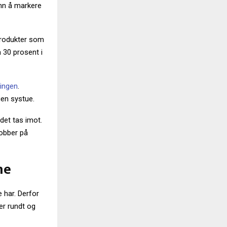
enn å markere
produkter som
å 30 prosent i
ingen
.
gen systue.
edet tas imot.
jobber på
ne
e har. Derfor
er rundt og