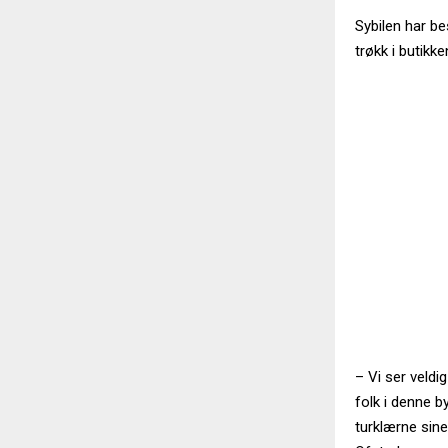
Sybilen har be
trøkk i butikke
– Vi ser veldi
folk i denne b
turklærne sine