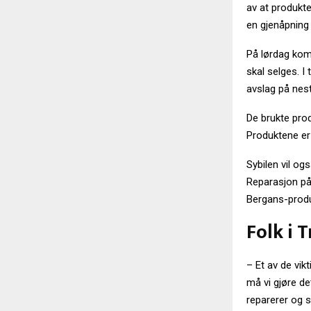
av at produkte
en gjenåpning 
På lørdag ko
skal selges. I
avslag på nest
De brukte pro
Produktene er
Sybilen vil og
Reparasjon på 
Bergans-produk
Folk i 
– Et av de vikt
må vi gjøre de
reparerer og se