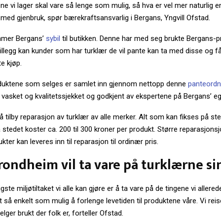
ne vi lager skal vare så lenge som mulig, så hva er vel mer naturlig 
med gjenbruk, spør bærekraftsansvarlig i Bergans, Yngvill Ofstad.
mmer Bergans’
sybil
til butikken. Denne har med seg brukte Bergans-
 tillegg kan kunder som har turklær de vil pante kan ta med disse og f
e kjøp.
duktene som selges er samlet inn gjennom nettopp denne
panteordn
 vasket og kvalitetssjekket og godkjent av ekspertene på Bergans’ e
så tilby reparasjon av turklær av alle merker. Alt som kan fikses på st
stedet koster ca. 200 til 300 kroner per produkt. Større reparasjons
ter kan leveres inn til reparasjon til ordinær pris.
Trondheim vil ta vare på turklærne si
igste miljøtiltaket vi alle kan gjøre er å ta vare på de tingene vi allered
t så enkelt som mulig å forlenge levetiden til produktene våre. Vi reis
lger brukt der folk er, forteller Ofstad.