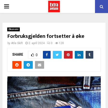
PRIMARY
MENU
Økonomi
Forbruksgjelden fortsetter å øke
by
Atle Skift
2. april 2024
0
128
SHARE
0