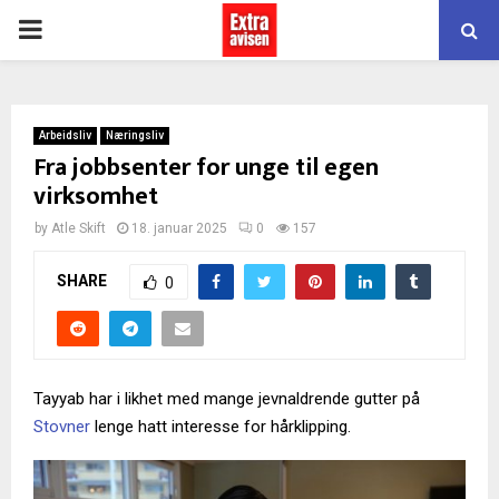
PRIMARY
MENU
Arbeidsliv
Næringsliv
Fra jobbsenter for unge til egen
virksomhet
by
Atle Skift
18. januar 2025
0
157
SHARE
0
Tayyab har i likhet med mange jevnaldrende gutter på
Stovner
lenge hatt interesse for hårklipping.