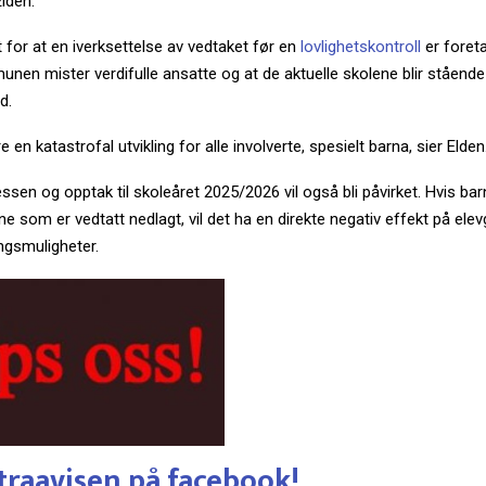
lden.
 for at en iverksettelse av vedtaket før en
lovlighetskontroll
er foretat
nen mister verdifulle ansatte og at de aktuelle skolene blir stående
d.
e en katastrofal utvikling for alle involverte, spesielt barna, sier Elden
en og opptak til skoleåret 2025/2026 vil også bli påvirket. Hvis bar
e som er vedtatt nedlagt, vil det ha en direkte negativ effekt på ele
ngsmuligheter.
traavisen på facebook!