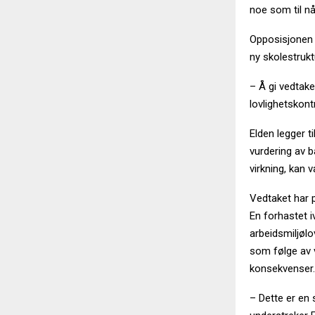
noe som til nå 
Opposisjonen 
ny skolestruktu
– Å gi vedtake
lovlighetskontr
Elden legger t
vurdering av 
virkning, kan 
Vedtaket har p
En forhastet i
arbeidsmiljøl
som følge av 
konsekvenser.
– Dette er en 