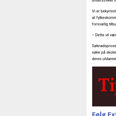
understreker E
Vi er bekymret
at fylkeskommu
forsvarlig tilbu
– Dette vil vær
Søknadsprosess
søke på skolen
deres utdanni
Følg Ex