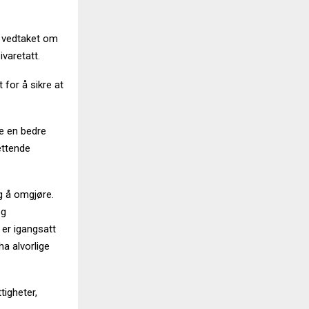
 vedtaket om
ivaretatt.
 for å sikre at
re en bedre
ettende
g å omgjøre.
g
er igangsatt
a alvorlige
tigheter,