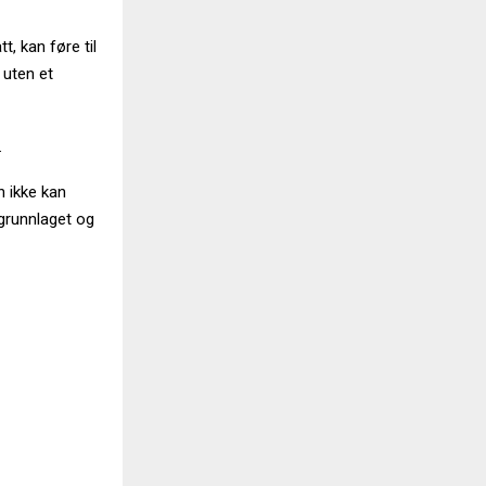
t, kan føre til
 uten et
.
n ikke kan
vgrunnlaget og