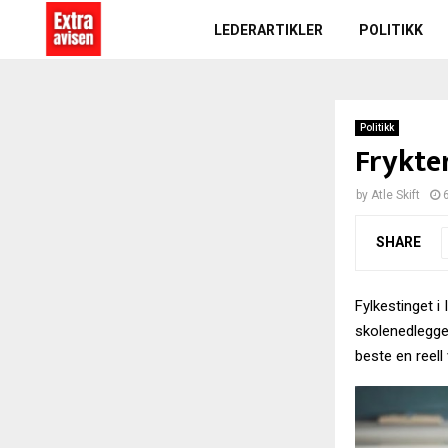
LEDERARTIKLER
POLITIKK
Politikk
Frykte
by
Atle Skift
SHARE
Fylkestinget i
skolenedlegge
beste en reell 