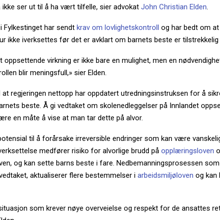
ikke ser ut til å ha vært tilfelle, sier advokat
John Christian Elden
.
i Fylkestinget har sendt
krav om lovlighetskontroll
og har bedt om at
r ikke iverksettes før det er avklart om barnets beste er tilstrekkelig 
t oppsettende virkning er ikke bare en mulighet, men en nødvendighet
ollen blir meningsfull,» sier Elden.
il at regjeringen nettopp har oppdatert utredningsinstruksen for å sik
barnets beste. Å gi vedtaket om skolenedleggelser på Innlandet opps
være en måte å vise at man tar dette på alvor.
otensial til å forårsake irreversible endringer som kan være vanskeli
verksettelse medfører risiko for alvorlige brudd på
opplæringsloven
o
oven, og kan sette barns beste i fare. Nedbemanningsprosessen som 
vedtaket, aktualiserer flere bestemmelser i
arbeidsmiljøloven
og kan h
situasjon som krever nøye overveielse og respekt for de ansattes ret