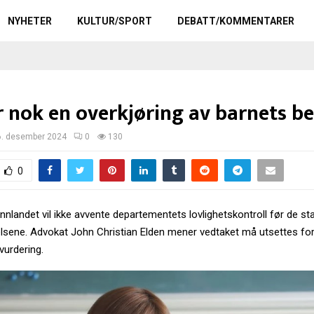
NYHETER
KULTUR/SPORT
DEBATT/KOMMENTARER
r nok en overkjøring av barnets be
6. desember 2024
0
130
0
 Innlandet vil ikke avvente departementets lovlighetskontroll før de sta
lsene. Advokat John Christian Elden mener vedtaket må utsettes for
vurdering.