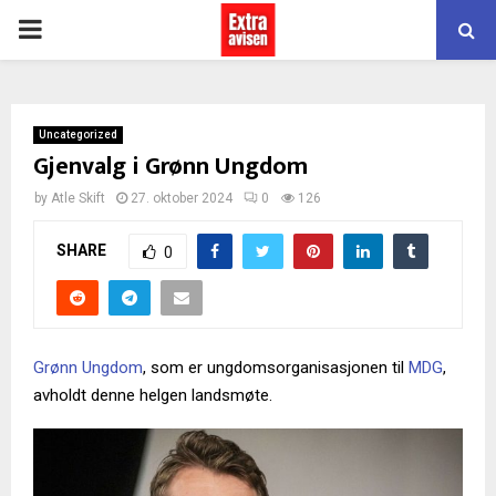
PRIMARY
MENU
Uncategorized
Gjenvalg i Grønn Ungdom
by
Atle Skift
27. oktober 2024
0
126
SHARE
0
Grønn Ungdom
, som er ungdomsorganisasjonen til
MDG
,
avholdt denne helgen landsmøte.