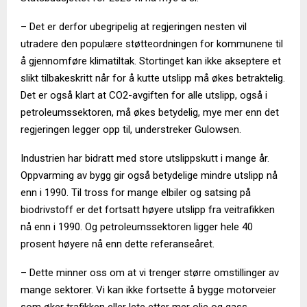
– Det er derfor ubegripelig at regjeringen nesten vil
utradere den populære støtteordningen for kommunene til
å gjennomføre klimatiltak. Stortinget kan ikke akseptere et
slikt tilbakeskritt når for å kutte utslipp må økes betraktelig.
Det er også klart at CO2-avgiften for alle utslipp, også i
petroleumssektoren, må økes betydelig, mye mer enn det
regjeringen legger opp til, understreker Gulowsen.
Industrien har bidratt med store utslippskutt i mange år.
Oppvarming av bygg gir også betydelige mindre utslipp nå
enn i 1990. Til tross for mange elbiler og satsing på
biodrivstoff er det fortsatt høyere utslipp fra veitrafikken
nå enn i 1990. Og petroleumssektoren ligger hele 40
prosent høyere nå enn dette referanseåret.
– Dette minner oss om at vi trenger større omstillinger av
mange sektorer. Vi kan ikke fortsette å bygge motorveier
som øker trafikken eller lete etter mer olje og gass.