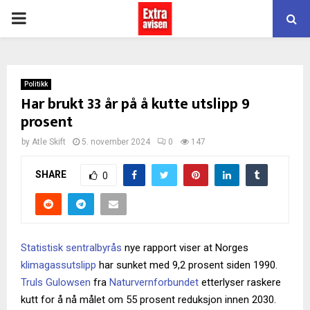
PRIMARY
MENU
Politikk
Har brukt 33 år på å kutte utslipp 9
prosent
by
Atle Skift
5. november 2024
0
147
SHARE
0
Statistisk sentralbyrås
nye rapport viser at Norges
klimagassutslipp
har sunket med 9,2 prosent siden 1990.
Truls Gulowsen
fra
Naturvernforbundet
etterlyser raskere
kutt for å nå målet om 55 prosent reduksjon innen 2030.