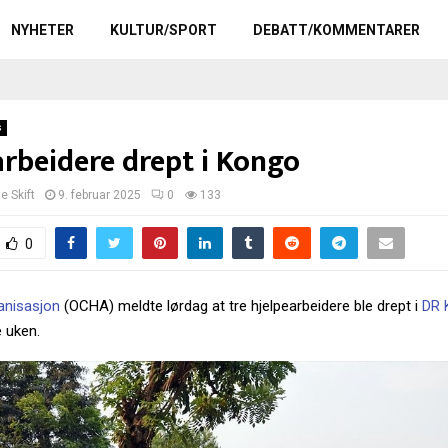
NYHETER
KULTUR/SPORT
DEBATT/KOMMENTARER
s
arbeidere drept i Kongo
le Skift
9. februar 2025
0
133
0
anisasjon
(OCHA) meldte lørdag at tre hjelpearbeidere ble drept i
DR 
e uken.