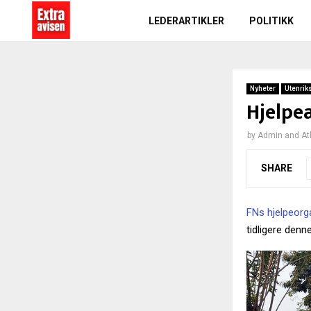
LEDERARTIKLER
POLITIKK
Nyheter
Utenrik
Hjelpe
by
Admin
and
At
SHARE
FNs hjelpeorg
tidligere denn