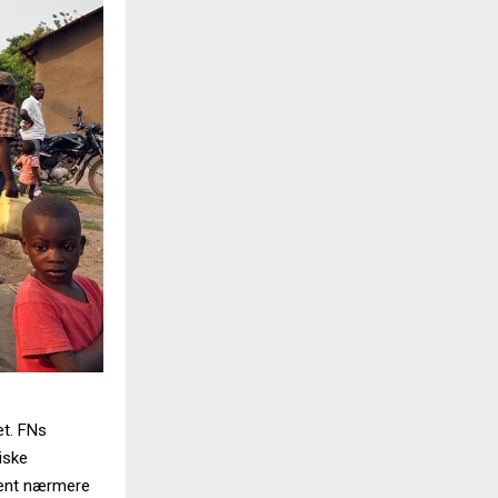
et. FNs
siske
kjent nærmere