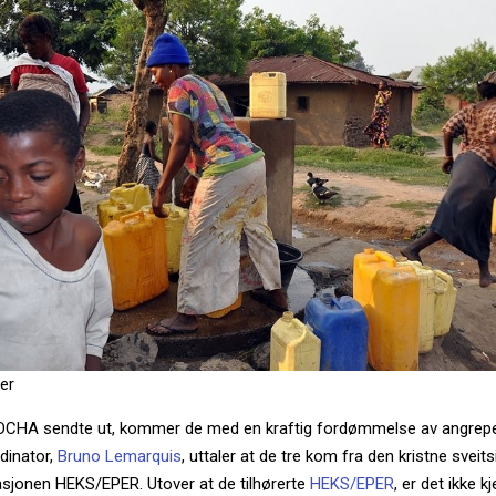
er
e OCHA sendte ut, kommer de med en kraftig fordømmelse av angrep
dinator,
Bruno Lemarquis
, uttaler at de tre kom fra den kristne sveit
asjonen HEKS/EPER. Utover at de tilhørerte
HEKS/EPER
, er det ikke 