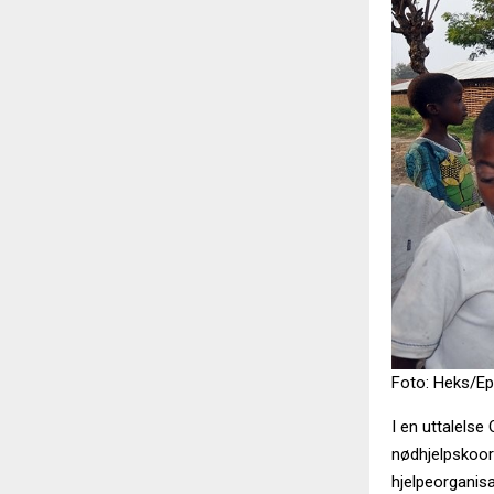
Foto: Heks/Ep
I en uttalels
nødhjelpskoor
hjelpeorganis