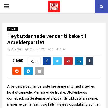
PRIMARY
MENU
Politikk
Høyt utdannede vender tilbake til
Arbeiderpartiet
by
Atle Skift
12. juni 2025
0
116
SHARE
0
Arbeiderpartiet har de siste fire årene slitt med å tekkes
høyt utdannede. Men nå er de tilbake. Stoltenbergs
comeback og Senterpartiets exit er de viktigste årsakene,
mener velgerne. Samtidig faller Høyres oppslutning som en