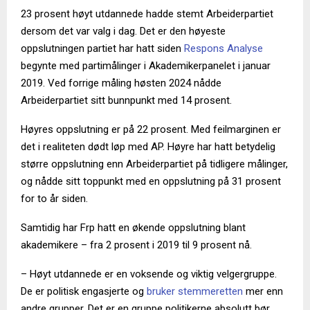
23 prosent høyt utdannede hadde stemt Arbeiderpartiet
dersom det var valg i dag. Det er den høyeste
oppslutningen partiet har hatt siden
Respons Analyse
begynte med partimålinger i Akademikerpanelet i januar
2019. Ved forrige måling høsten 2024 nådde
Arbeiderpartiet sitt bunnpunkt med 14 prosent.
Høyres oppslutning er på 22 prosent. Med feilmarginen er
det i realiteten dødt løp med AP. Høyre har hatt betydelig
større oppslutning enn Arbeiderpartiet på tidligere målinger,
og nådde sitt toppunkt med en oppslutning på 31 prosent
for to år siden.
Samtidig har Frp hatt en økende oppslutning blant
akademikere – fra 2 prosent i 2019 til 9 prosent nå.
– Høyt utdannede er en voksende og viktig velgergruppe.
De er politisk engasjerte og
bruker stemmeretten
mer enn
andre grupper. Det er en gruppe politikerne absolutt bør