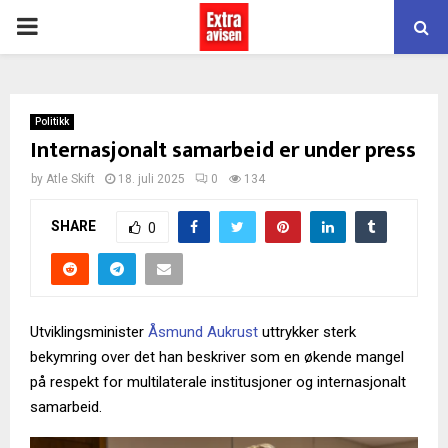
PRIMARY
MENU
Politikk
Internasjonalt samarbeid er under press
by
Atle Skift
18. juli 2025
0
134
SHARE
0
Utviklingsminister
Åsmund Aukrust
uttrykker sterk
bekymring over det han beskriver som en økende mangel
på respekt for multilaterale institusjoner og internasjonalt
samarbeid.