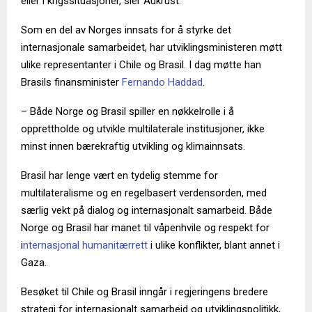
eller i krigssituasjoner, sier Aukrust.
Som en del av Norges innsats for å styrke det
internasjonale samarbeidet, har utviklingsministeren møtt
ulike representanter i Chile og Brasil. I dag møtte han
Brasils finansminister
Fernando Haddad
.
– Både Norge og Brasil spiller en nøkkelrolle i å
opprettholde og utvikle multilaterale institusjoner, ikke
minst innen bærekraftig utvikling og klimainnsats.
Brasil har lenge vært en tydelig stemme for
multilateralisme og en regelbasert verdensorden, med
særlig vekt på dialog og internasjonalt samarbeid. Både
Norge og Brasil har manet til våpenhvile og respekt for
i
nternasjonal humanitærrett
i ulike konflikter, blant annet i
Gaza.
Besøket til Chile og Brasil inngår i regjeringens bredere
strategi for internasjonalt samarbeid og utviklingspolitikk,