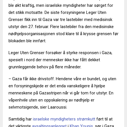
ble økt kraftig, men israelske myndigheter har sørget for
det stikk motsatte. De siste forsyningene Leger Uten
Grenser fikk inn til Gaza var tre lastebiler med medisinsk
utstyr den 27. februar. Flere lastebiler fra den medisinske
nødhjelpsorganisasjonen stod klare til å krysse grensen før
blokaden ble innført.
Leger Uten Grenser forsøker å styrke responsen i Gaza,
spesielt i nord der mennesker ikke har fått dekket
grunnleggende behov på flere måneder.
– Gaza får ikke drivstoff. Hendene våre er bundet, og uten
en forsyningskjede er det enda vanskeligere å hjelpe
menneskene på Gazastripen når vi går tom for utstyr. En
våpenhvile uten en oppskalering av nødhjelp er
selvmotsigende, sier Laaroussi.
Samtidig har
israelske myndigheters strømkutt
ført til at
det viktigste
avsaltingsanlegget
i
Khan Younis
, sør i Gaza,