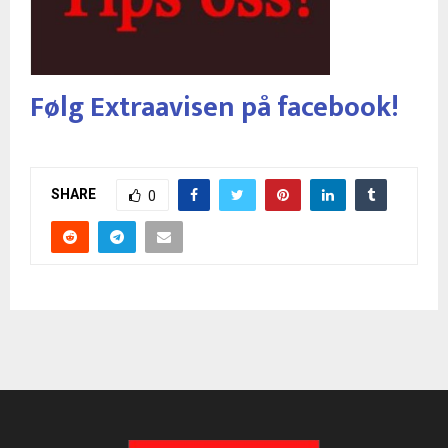
Følg Extraavisen på facebook!
SHARE
0