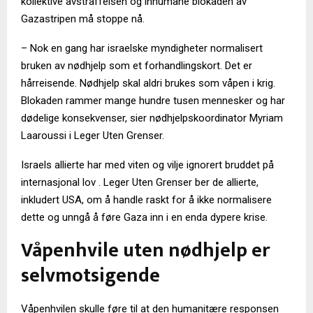
kollektive avstraffelsen og inhumane blokaden av
Gazastripen må stoppe nå.
– Nok en gang har israelske myndigheter normalisert
bruken av nødhjelp som et forhandlingskort. Det er
hårreisende. Nødhjelp skal aldri brukes som våpen i krig.
Blokaden rammer mange hundre tusen mennesker og har
dødelige konsekvenser, sier nødhjelpskoordinator Myriam
Laaroussi i Leger Uten Grenser.
Israels allierte har med viten og vilje ignorert bruddet på
internasjonal lov . Leger Uten Grenser ber de allierte,
inkludert USA, om å handle raskt for å ikke normalisere
dette og unngå å føre Gaza inn i en enda dypere krise.
Våpenhvile uten nødhjelp er
selvmotsigende
Våpenhvilen skulle føre til at den humanitære responsen