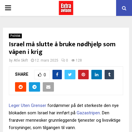
PRIMARY
MENU
Politikk
Israel må slutte å bruke nødhjelp som
våpen i krig
by
Atle Skift
12. mars 2025
0
128
SHARE
0
Leger Uten Grenser
fordømmer på det sterkeste den nye
blokaden som Israel har innført på
Gazastripen
. Den
frarøver mennesker grunnleggende tjenester og livsviktige
forsyninger, som tilgangen til vann.