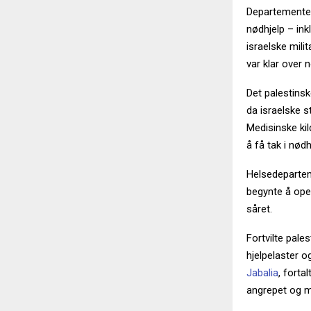
Departementet 
nødhjelp – in
israelske mil
var klar over 
Det palestins
da israelske s
Medisinske kil
å få tak i nødh
Helsedepartem
begynte å oper
såret.
Fortvilte pale
hjelpelaster o
Jabalia
, forta
angrepet og m