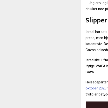
– Jeg dro, og 
drukket noe på
Slipper
Israel har tatt
press, men hje
katastrofe. De
Gazas helsede
Israelske luft
Ifølge WAFA bl
Gaza.
Helsedeparteme
oktober 2023
trolig er betyd