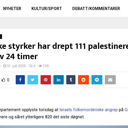
NYHETER
KULTUR/SPORT
DEBATT/KOMMENTARER
s
ke styrker har drept 111 palestinere
v 24 timer
p
31. juli 2025
0
155
0
epartement opplyste torsdag at
Israels folkemorderiske angrep
på
G
nere og såret ytterligere 820 det siste døgnet.