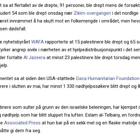
sa at flertallet av de drepte, 91 personer, ble drept mens de forsøkte
kludert 54 som ble drept onsdag nær
Zikim-overgangen
i det nordlige
itæret innrømmet å ha skutt mot en folkemengde i området, men hevd
noen dødsfall.
ke nyhetsbyrået
WAFA
rapporterte at 15 palestinere ble drept og 65 s
tyrker angrep sivile i nærheten av et hjelpedistribusjonspunkt i det se
der fortalte
Al Jazeera
at minst 23 palestinere ble drept torsdag me
jelp.
entet sa at siden den USA-støttede
Gaza Humanitarian Foundation
ere i slutten av mai, har minst 1 330 nødhjelpssøkere blitt drept og 8 
stinere som sulter på grunn av den israelske beleiringen, har kjempet
g nødhjelp som har blitt sluppet fra luften. Eslam al-Telbany, en fordr
lte
Associated Press
at hun bar på en sekk mel og en flaske matolje 
åtte gi dem fra seg.