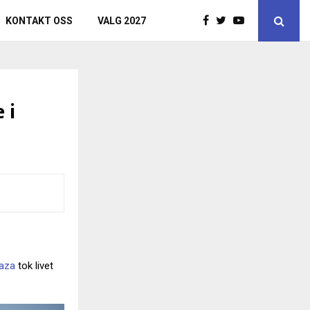
KONTAKT OSS
VALG 2027
 i
aza
tok livet