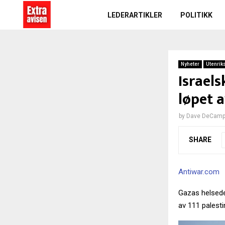
LEDERARTIKLER
POLITIKK
Nyheter
Utenrik
Israels
løpet a
by
Dave DeCam
SHARE
Antiwar.com
Gazas helsed
av 111 palesti