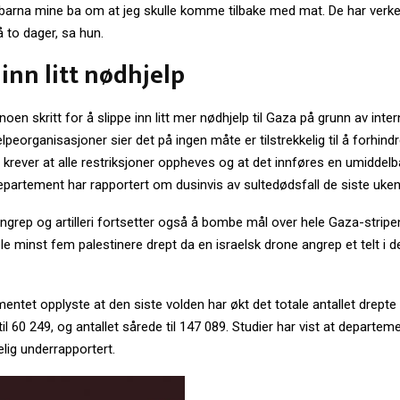
barna mine ba om at jeg skulle komme tilbake med mat. De har verken
 to dager, sa hun.
 inn litt nødhjelp
 noen skritt for å slippe inn litt mer nødhjelp til Gaza på grunn av inte
lpeorganisasjoner sier det på ingen måte er tilstrekkelig til å forhindr
 krever at alle restriksjoner oppheves og at det innføres en umiddelb
partement har rapportert om dusinvis av sultedødsfall de siste uken
angrep og artilleri fortsetter også å bombe mål over hele Gaza-stripe
e minst fem palestinere drept da en israelsk drone angrep et telt i de
ntet opplyste at den siste volden har økt det totale antallet drepte
til 60 249, og antallet sårede til 147 089. Studier har vist at departeme
elig underrapportert.