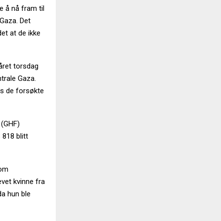
 å nå fram til
 Gaza. Det
et at de ikke
året torsdag
ntrale Gaza.
ns de forsøkte
(GHF)
818 blitt
 om
evet kvinne fra
da hun ble