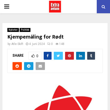
PRIMARY
MENU
Nyheter
Politikk
Kjempemåling for Rødt
by
Atle Skift
4. juni 2024
0
148
SHARE
0