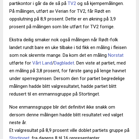
partikontor i går da de så på
TV2
og så kjempemålingen.
På målingen, utført av Verian for TV2, får Rødt en
oppslutning på 8,9 prosent. Dette er en økning på 3,9
prosent på målingen som ble utført for TV2 forrige.
Ekstra deilig smaker nok også målingen når Rødt-folk
landet rundt bare en uke tilbake i tid fikk en måling i fleisen
som nok skremte mange. Da kom det en måling
Norstat
utførte for
Vårt Land
/
Dagbladet
. Den viste at partiet, med
en måling på 3,8 prosent, for første gang på lenge havnet
under sperregrensen. Dersom den for partiet begredelige
målingen hadde blitt valgresultatet, hadde partiet blitt
redusert til en enmannsgruppe på Stortinget.
Noe enmannsgruppe blir det definitivt ikke snakk om
dersom denne målingen hadde blitt resultatet ved valget
neste år.
Et valgresultat på 8,9 prosent ville doblet partiets gruppe på
Stortinget
, fra dagens 8 til 16 representanter.