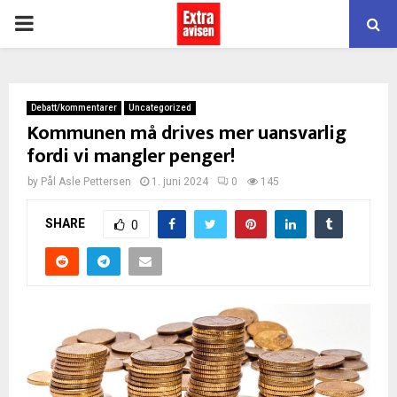
PRIMARY
MENU
Debatt/kommentarer
Uncategorized
Kommunen må drives mer uansvarlig
fordi vi mangler penger!
by
Pål Asle Pettersen
1. juni 2024
0
145
SHARE
0