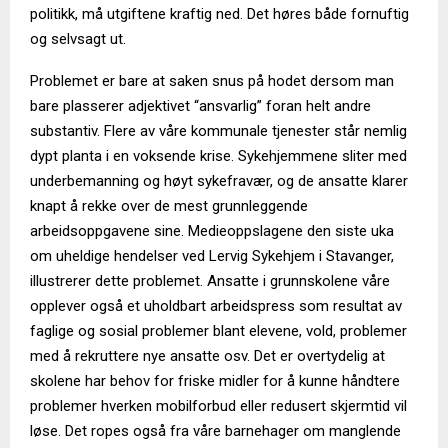
politikk, må utgiftene kraftig ned. Det høres både fornuftig
og selvsagt ut.
Problemet er bare at saken snus på hodet dersom man
bare plasserer adjektivet “ansvarlig” foran helt andre
substantiv. Flere av våre kommunale tjenester står nemlig
dypt planta i en voksende krise. Sykehjemmene sliter med
underbemanning og høyt sykefravær, og de ansatte klarer
knapt å rekke over de mest grunnleggende
arbeidsoppgavene sine. Medieoppslagene den siste uka
om uheldige hendelser ved Lervig Sykehjem i Stavanger,
illustrerer dette problemet. Ansatte i grunnskolene våre
opplever også et uholdbart arbeidspress som resultat av
faglige og sosial problemer blant elevene, vold, problemer
med å rekruttere nye ansatte osv. Det er overtydelig at
skolene har behov for friske midler for å kunne håndtere
problemer hverken mobilforbud eller redusert skjermtid vil
løse. Det ropes også fra våre barnehager om manglende