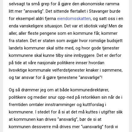
selvsagt ta små grep for å gjøre den økonomiske ramma
litt mer “ansvarlig”. Det sittende flertallet i Stavanger burde
for eksempel aldri fjerna
eiendomsskatten
, og satt oss i en
enda vanskeligere situasjon. Det var et idiotisk valg! Men de
aller, aller fleste pengene som en kommune får, kommer
fra staten. Det er staten som avgjør hvor romslige budsjett
landets kommuner skal sitte med, og hvor gode tjenester
kommunene skal kunne tilby sine innbyggere. Det er derfor
på tide at våre nasjonale politikere innser hvordan
livsviktige kommunale velferdstjenester knaker i sømmene,
og tar ansvar for å gjøre tjenestene “ansvarlige”!
Og så drømmer jeg om at både kommunedirektører,
politikere og medier snur opp-ned på retorikken sin når de i
fremtiden omtaler innstramminger og kuttforslag i
kommunene. I stedet for å si at det må kuttes i utgifter slik
at kommunen kan drives “ansvarlig”, bør de si at
kommunen dessverre må drives mer “uansvarlig” fordi vi