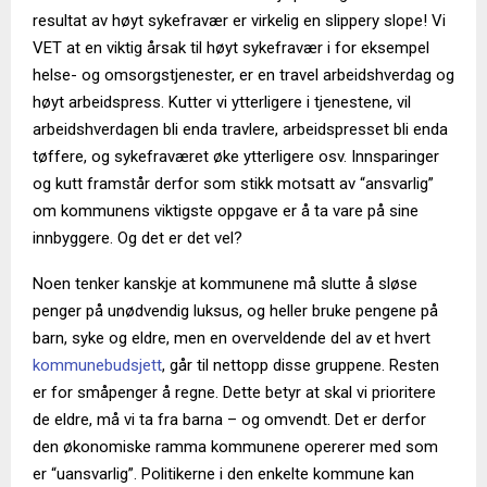
resultat av høyt sykefravær er virkelig en slippery slope! Vi
VET at en viktig årsak til høyt sykefravær i for eksempel
helse- og omsorgstjenester, er en travel arbeidshverdag og
høyt arbeidspress. Kutter vi ytterligere i tjenestene, vil
arbeidshverdagen bli enda travlere, arbeidspresset bli enda
tøffere, og sykefraværet øke ytterligere osv. Innsparinger
og kutt framstår derfor som stikk motsatt av “ansvarlig”
om kommunens viktigste oppgave er å ta vare på sine
innbyggere. Og det er det vel?
Noen tenker kanskje at kommunene må slutte å sløse
penger på unødvendig luksus, og heller bruke pengene på
barn, syke og eldre, men en overveldende del av et hvert
kommunebudsjett
, går til nettopp disse gruppene. Resten
er for småpenger å regne. Dette betyr at skal vi prioritere
de eldre, må vi ta fra barna – og omvendt. Det er derfor
den økonomiske ramma kommunene opererer med som
er “uansvarlig”. Politikerne i den enkelte kommune kan