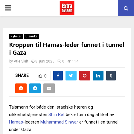
PRIMARY
MENU
Nyheter
Utenriks
Kroppen til Hamas-leder funnet i tunnel
i Gaza
by
Atle Skift
8. juni 2025
0
114
SHARE
0
Talsmenn for både den israelske hæren og
sikkerhetstjenesten
Shin Bet
bekrefter i dag at liket av
Hamas
-lederen
Muhammad Sinwar
er funnet i en tunnel
under Gaza.