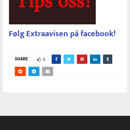
Følg Extraavisen på facebook!
SHARE
0