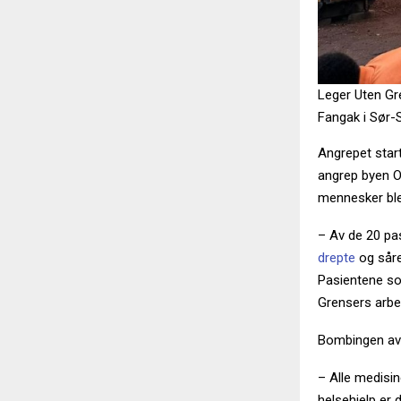
Leger Uten Gr
Fangak i Sør-
Angrepet star
angrep byen O
mennesker ble 
– Av de 20 pas
drepte
og såre
Pasientene som
Grensers arb
Bombingen av s
– Alle medisine
helsehjelp er 