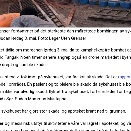
enser fordømmer på det sterkeste den målrettede bombingen av syk
Sudan lørdag 3. mai. Foto: Leger Uten Grenser
tet tidlig om morgenen lørdag 3. mai da to kamphelikoptre bombet ap
ld Fangak. Noen timer senere angrep også en drone markedet i byen.
drept og tjue ble skadd.
ientene vi tok imot på sykehuset, var fire kritisk skadd. Det er
rappor
de i området. En pasient og to pleiere ble skadd da sykehuset ble b
 ikke var alvorlig skadd, flyktet fra sykehuset, forteller leder for Le
eid i Sør-Sudan Mamman Mustapha.
ykehuset har gjort stor skade, og apoteket brant ned til grunnen.
r og medisinsk utstyr til aktivitetene våre var lagret i apoteket, og vår
derfor sterkt redusert. Vi fordømmer dette angrepet på det sterkeste