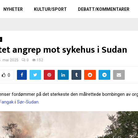
NYHETER
KULTUR/SPORT
DEBATT/KOMMENTARER
s
tet angrep mot sykehus i Sudan
5. mai 2025
0
152
0
enser fordømmer på det sterkeste den målrettede bombingen av or
 Fangak
i
Sør-Sudan.