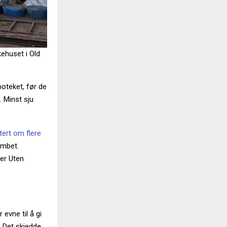
ehuset i Old
oteket, før de
 Minst sju
tert om flere
ombet.
ger Uten
 evne til å gi
. Det skjedde