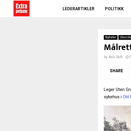
LEDERARTIKLER
POLITIKK
Nyheter
Utenrik
Målret
by
Atle Skift
SHARE
Leger Uten Gr
sykehus i
Old