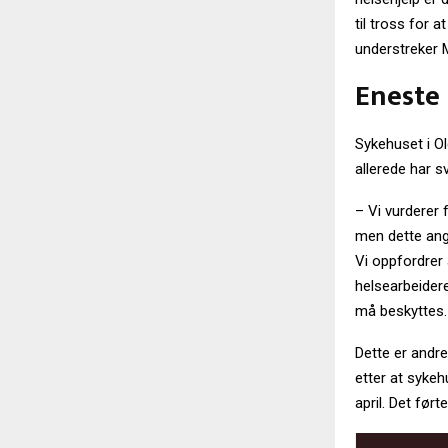
til tross for 
understreker 
Eneste 
Sykehuset i Ol
allerede har sv
– Vi vurderer 
men dette angr
Vi oppfordrer a
helsearbeidere
må beskyttes.
Dette er andr
etter at sykeh
april. Det ført