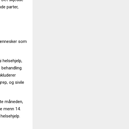
nde parter,
0 mennesker som
 helsehjelp,
e behandling.
inkluderer
rep, og sivile
ste måneden,
ede menn 14.
 helsehjelp.