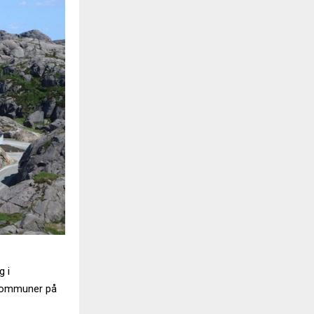
g i
e kommuner på