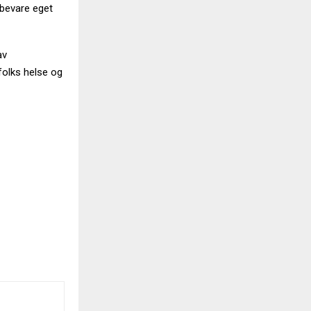
 bevare eget
av
folks helse og