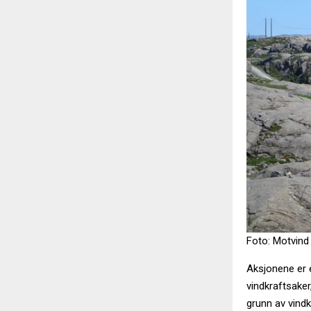
Foto: Motvind
Aksjonene er e
vindkraftsake
grunn av vindk