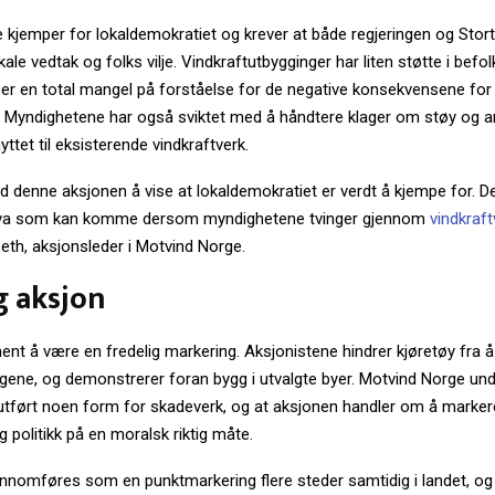
 kjemper for lokaldemokratiet og krever at både regjeringen og Stort
kale vedtak og folks vilje. Vindkraftutbygginger har liten støtte i befo
iser en total mangel på forståelse for de negative konsekvensene for
ø. Myndighetene har også sviktet med å håndtere klager om støy og a
yttet til eksisterende vindkraftverk.
 denne aksjonen å vise at lokaldemokratiet er verdt å kjempe for. De
va som kan komme dersom myndighetene tvinger gjennom
vindkraft
eth, aksjonsleder i Motvind Norge.
g aksjon
nt å være en fredelig markering. Aksjonistene hindrer kjøretøy fra å k
ggene, og demonstrerer foran bygg i utvalgte byer. Motvind Norge und
li utført noen form for skadeverk, og at aksjonen handler om å mark
g politikk på en moralsk riktig måte.
nnomføres som en punktmarkering flere steder samtidig i landet, og