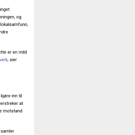
inget
lkningen, og
 lokalsamfunn,
ndre
tte er en mild
verk
, sier
jøre inn til
erstreker at
ere motstand
 samler