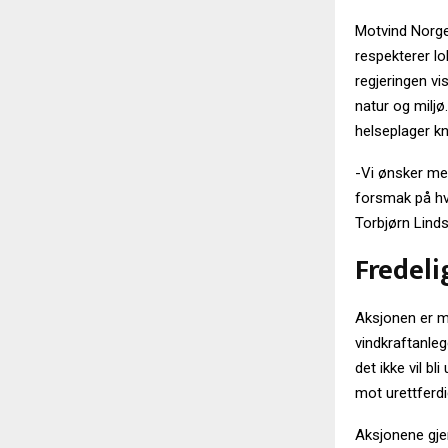
Motvind Norge
respekterer lo
regjeringen v
natur og milj
helseplager kn
-Vi ønsker med
forsmak på h
Torbjørn Linds
Fredeli
Aksjonen er me
vindkraftanle
det ikke vil b
mot urettferdi
Aksjonene gje