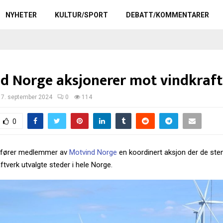
NYHETER
KULTUR/SPORT
DEBATT/KOMMENTARER
d Norge aksjonerer mot vindkraf
17. september 2024
0
114
0
mfører medlemmer av
Motvind Norge
en koordinert aksjon der de ste
raftverk utvalgte steder i hele Norge.