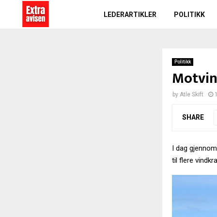
LEDERARTIKLER
POLITIKK
Politikk
Motvin
by
Atle Skift
SHARE
I dag gjenno
til flere vindk