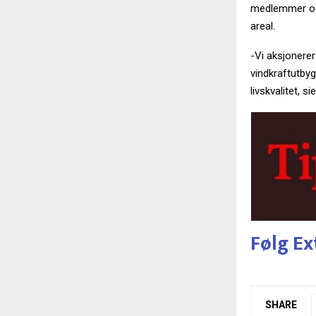
medlemmer og s
areal.
-Vi aksjonerer
vindkraftutbyg
livskvalitet, s
Følg Ex
SHARE