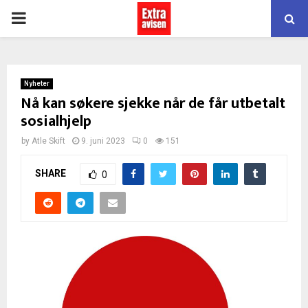
PRIMARY
MENU
Nyheter
Nå kan søkere sjekke når de får utbetalt
sosialhjelp
by
Atle Skift
9. juni 2023
0
151
SHARE
0