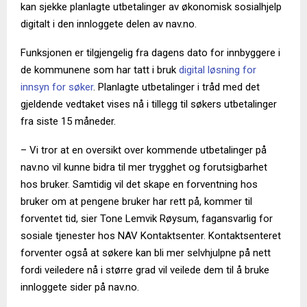
kan sjekke planlagte utbetalinger av økonomisk sosialhjelp
digitalt i den innloggete delen av nav.no.
Funksjonen er tilgjengelig fra dagens dato for innbyggere i
de kommunene som har tatt i bruk
digital løsning for
innsyn for søker
. Planlagte utbetalinger i tråd med det
gjeldende vedtaket vises nå i tillegg til søkers utbetalinger
fra siste 15 måneder.
– Vi tror at en oversikt over kommende utbetalinger på
nav.no vil kunne bidra til mer trygghet og forutsigbarhet
hos bruker. Samtidig vil det skape en forventning hos
bruker om at pengene bruker har rett på, kommer til
forventet tid, sier Tone Lemvik Røysum, fagansvarlig for
sosiale tjenester hos NAV Kontaktsenter. Kontaktsenteret
forventer også at søkere kan bli mer selvhjulpne på nett
fordi veiledere nå i større grad vil veilede dem til å bruke
innloggete sider på nav.no.