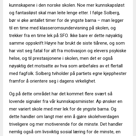
kunnskapene i den norske skolen. Noe mer kunnskapsløst
og fantasiløst skal man leite lenge etter. I følge Solberg,
bør vi øke antallet timer for de yngste barna – man legger
til en time med klasseromsundervisning på skolen, og
trekker fra en time lek på SFO. Ikke bare er dette nøyaktig
samme oppskrift Høyre har brukt de siste tiårene, og som
har vist seg fatal for alt fra motivasjon og elevers psykiske
helse, og til prestasjonene i skolen, men det er også
nøyaktig det motsatte av hva som anbefales av et flertall
med fagfolk. Solberg tviholder på partiets egne kjepphester
framfor å orientere seg i dagens virkelighet.
Og på dette området har det kommet flere svært så
lovende signaler fra vår kunnskapsminister. Ap ønsker en
mer variert skole med mer lek for de yngste barna. Og
dette handler om langt mer enn å gjøre skolehverdagen
triveligere og mer motiverende for de minste. Det handler
nemlig også om livsviktig sosial læring for de minste, en