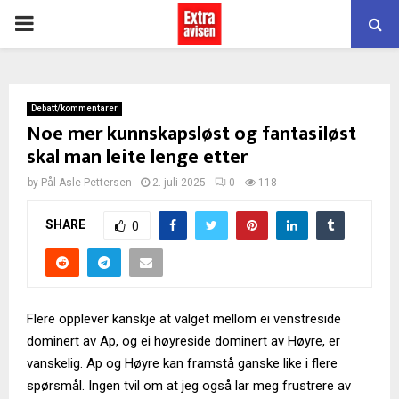
PRIMARY
MENU
Debatt/kommentarer
Noe mer kunnskapsløst og fantasiløst
skal man leite lenge etter
by
Pål Asle Pettersen
2. juli 2025
0
118
SHARE
0
Flere opplever kanskje at valget mellom ei venstreside
dominert av Ap, og ei høyreside dominert av Høyre, er
vanskelig. Ap og Høyre kan framstå ganske like i flere
spørsmål. Ingen tvil om at jeg også lar meg frustrere av