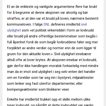
Et av de enkleste og vanligste argumentene flere har brukt
for å begrunne at denne aksjonen var alvorlig og bør
straffes, er at den var et brudd på loven, nærmere bestemt
kommuneloven. I følge
SNL
defineres imidlertid
sivil
ulydighet
som «et politisk virkemiddel i form av lovbrudd
eller brudd på andre offentlige bestemmelser som begås i
full åpenhet fordi de som begår lovbruddene føler seg mer
forpliktet av andre verdier og normer enn de som ligger til
grunn for den aktuelle loven.». Sivil ulydighet innebærer
altså ofte at lover brytes. At aksjonen innebar et lovbrudd,
gjør derfor ikke handlingen moralsk forkastelig med mindre
man da er imot sivil ulydighet i seg selv enten det handler
om en forelder som tar seg inn i bystyret, miljøaktivister
som lenker seg fast utenfor departementer, eller
bompengeaktivister som blokkerer veier.
Enkelte har imidlertid trukket opp et skille mellom ulike
typer lovbrudd, og påstått at dette lovbruddet var særlig