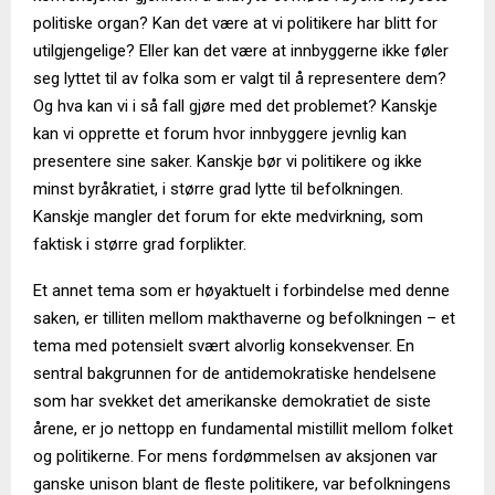
politiske organ? Kan det være at vi politikere har blitt for
utilgjengelige? Eller kan det være at innbyggerne ikke føler
seg lyttet til av folka som er valgt til å representere dem?
Og hva kan vi i så fall gjøre med det problemet? Kanskje
kan vi opprette et forum hvor innbyggere jevnlig kan
presentere sine saker. Kanskje bør vi politikere og ikke
minst byråkratiet, i større grad lytte til befolkningen.
Kanskje mangler det forum for ekte medvirkning, som
faktisk i større grad forplikter.
Et annet tema som er høyaktuelt i forbindelse med denne
saken, er tilliten mellom makthaverne og befolkningen – et
tema med potensielt svært alvorlig konsekvenser. En
sentral bakgrunnen for de antidemokratiske hendelsene
som har svekket det amerikanske demokratiet de siste
årene, er jo nettopp en fundamental mistillit mellom folket
og politikerne. For mens fordømmelsen av aksjonen var
ganske unison blant de fleste politikere, var befolkningens