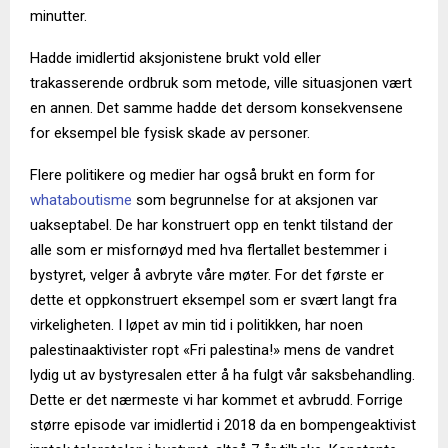
minutter.
Hadde imidlertid aksjonistene brukt vold eller
trakasserende ordbruk som metode, ville situasjonen vært
en annen. Det samme hadde det dersom konsekvensene
for eksempel ble fysisk skade av personer.
Flere politikere og medier har også brukt en form for
whataboutisme
som begrunnelse for at aksjonen var
uakseptabel. De har konstruert opp en tenkt tilstand der
alle som er misfornøyd med hva flertallet bestemmer i
bystyret, velger å avbryte våre møter. For det første er
dette et oppkonstruert eksempel som er svært langt fra
virkeligheten. I løpet av min tid i politikken, har noen
palestinaaktivister ropt «Fri palestina!» mens de vandret
lydig ut av bystyresalen etter å ha fulgt vår saksbehandling.
Dette er det nærmeste vi har kommet et avbrudd. Forrige
større episode var imidlertid i 2018 da en bompengeaktivist