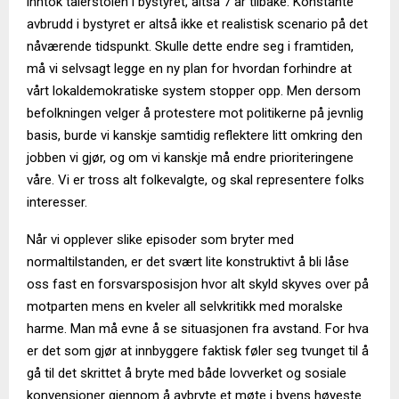
inntok talerstolen i bystyret, altså 7 år tilbake. Konstante
avbrudd i bystyret er altså ikke et realistisk scenario på det
nåværende tidspunkt. Skulle dette endre seg i framtiden,
må vi selvsagt legge en ny plan for hvordan forhindre at
vårt lokaldemokratiske system stopper opp. Men dersom
befolkningen velger å protestere mot politikerne på jevnlig
basis, burde vi kanskje samtidig reflektere litt omkring den
jobben vi gjør, og om vi kanskje må endre prioriteringene
våre. Vi er tross alt folkevalgte, og skal representere folks
interesser.
Når vi opplever slike episoder som bryter med
normaltilstanden, er det svært lite konstruktivt å bli låse
oss fast en forsvarsposisjon hvor alt skyld skyves over på
motparten mens en kveler all selvkritikk med moralske
harme. Man må evne å se situasjonen fra avstand. For hva
er det som gjør at innbyggere faktisk føler seg tvunget til å
gå til det skrittet å bryte med både lovverket og sosiale
konvensjoner gjennom å avbryte et møte i byens høyeste