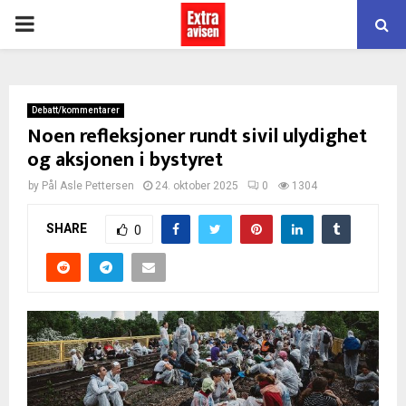
PRIMARY
MENU
Debatt/kommentarer
Noen refleksjoner rundt sivil ulydighet
og aksjonen i bystyret
by
Pål Asle Pettersen
24. oktober 2025
0
1304
SHARE
0