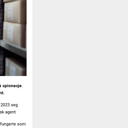
å spionasje.
nt.
i 2023 seg
dsk agent.
 fungerte som