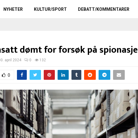
NYHETER
KULTUR/SPORT
DEBATT/KOMMENTARER
satt dømt for forsøk på spionasje
30. april 2024
0
132
0