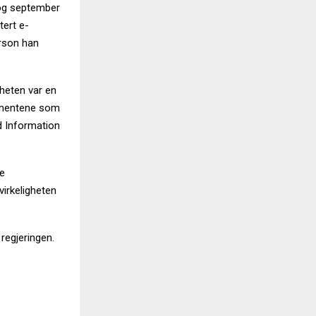
og september
tert e-
erson han
gheten var en
kumentene som
d Information
te
irkeligheten
regjeringen.