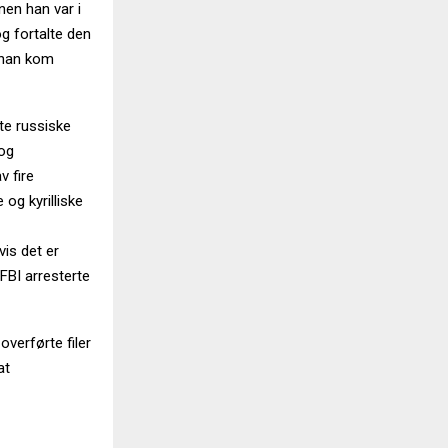
nen han var i
og fortalte den
r han kom
tte russiske
 og
v fire
og kyrilliske
vis det er
FBI arresterte
verførte filer
at