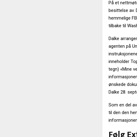
På et nettmøte
besittelse av.
hemmelige FBI
tilbake til Wa
Dalke arranger
agenten på Un
instruksjonene
inneholder Top
tegn) «Mine ve
informasjonen…
ønskede dokume
Dalke 28. sept
Som en del av 
til den den he
informasjonen v
Følg Ex