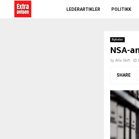
LEDERARTIKLER
POLITIKK
Nyheter
NSA-an
by
Atle Skift
SHARE