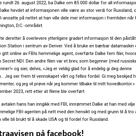
 rundt 26. august 2022, ba Dalke om 85 000 dollar for all informasjo
 Dalke hevdet at informasjonen ville være av stor verdi for Russland, 
-ansatte på nettet at han ville dele mer informasjon i fremtiden nå
shington, D.C.-området.
te deretter å overlevere ytterligere gradert informasjon til den påstå
ion Station i sentrum av Denver. Ved å bruke en bærbar datamaskin
 gitt online av FBIs hemmelige agent, overførte Dalke fem filer, hvora
 Secret NDI. Den andre filen var et brev, som begynner (med russiske 
nner!» og sier, delvis, «Jeg er veldig glad for å endelig gi deg denne
 Jeg ser frem til vennskapet vårt og felles fordel. Gi meg beskjed h
nter, og jeg vil prøve når jeg kommer tilbake til mitt hovedkontor.» 
ember 2023, rett etter at filene ble overført.
avtalen hans han inngikk med FBI, innrømmet Dalke at han med vilje o
mmelige FBI-agenten på nett med den hensikt og med grunn til å tro 
ille bli brukt til å skade USA og til fordel for Russland.
traavisen på facebook!