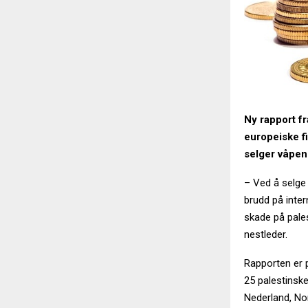
Ny rapport f
europeiske f
selger våpen t
– Ved å selge 
brudd på inte
skade på pales
nestleder.
Rapporten er 
25 palestinske
Nederland, Nor