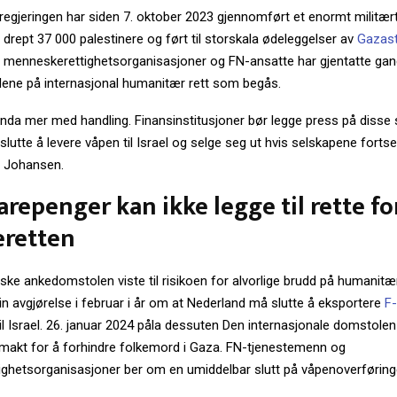
 regjeringen har siden 7. oktober 2023 gjennomført et enormt militær
rept 37 000 palestinere og ført til storskala ødeleggelser av
Gazast
e menneskerettighetsorganisasjoner og FN-ansatte har gjentatte gan
ddene på internasjonal humanitær rett som begås.
nda mer med handling. Finansinstitusjoner bør legge press på disse 
slutte å levere våpen til Israel og selge seg ut hvis selskapene fortse
r Johansen.
arepenger kan ikke legge til rette f
eretten
ske ankedomstolen viste til risikoen for alvorlige brudd på humanit
in avgjørelse i februar i år om at Nederland må slutte å eksportere
F
il Israel. 26. januar 2024 påla dessuten Den internasjonale domstolen
sin makt for å forhindre folkemord i Gaza. FN-tjenestemenn og
hetsorganisasjoner ber om en umiddelbar slutt på våpenoverføringer 