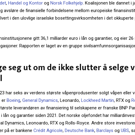
det
,
Handel og Kontor
og
Norsk Folkehjelp
. Koalisjonen ble dannet i 
g avsløre de finansielle forbindelsene mellom europeiske finansinsti
lvert i den ulovlige israelske bosettingsvirksomheten i det okkuperte
nsinstitusjonene gitt 36,1 milliarder euro i lån og garantier, og eier 26
ligasjoner. Rapporten er laget av en gruppe sivilsamfunnsorganisasjo
ge seg ut om de ikke slutter å selge 
l
2023 har seks av verdens største våpenprodusenter solgt våpen eller
e er
Boeing
,
General Dynamics
, Leonardo,
Lockheed Martin
, RTX og
R
tørste leverandøren av finansiering til selskapene er franske BNP Pa
 i lån og garantier siden 2021. Det norske oljefondet har milliardinvest
al Dynamics, Leonoardo, RTX og Rolls-Royce. Andre store investor
er på er bankene
Crédit Agricole
,
Deutsche Bank
,
Barclays
og
UBS
, 