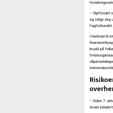
forsikringsse
– Oljefondet o
og selge seg u
Fagforbundet.
I henhold til 
finansinstitus
brudd på folke
fredsorganisa
våpenselskapen
menneskerettig
Risikoe
overhe
– Siden 7. okt
Israel eskaler