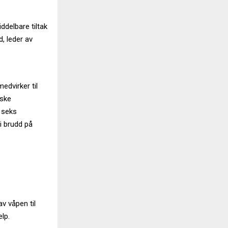
ddelbare tiltak
d, leder av
edvirker til
dske
 seks
 i brudd på
v våpen til
lp.