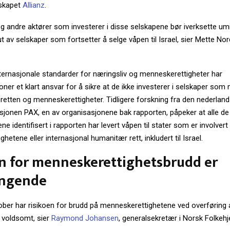
lskapet
Allianz
.
g andre aktører som investerer i disse selskapene bør iverksette umi
t av selskaper som fortsetter å selge våpen til Israel, sier Mette Nor
internasjonale standarder for næringsliv og menneskerettigheter har
joner et klart ansvar for å sikre at de ikke investerer i selskaper som m
retten og menneskerettigheter. Tidligere forskning fra den nederlan
sjonen PAX, en av organisasjonene bak rapporten, påpeker at alle de
e identifisert i rapporten har levert våpen til stater som er involvert
hetene eller internasjonal humanitær rett, inkludert til Israel.
n for menneskerettighetsbrudd er
ngende
ober har risikoen for brudd på menneskerettighetene ved overføring a
t voldsomt, sier
Raymond Johansen
, generalsekretær i Norsk Folkehje