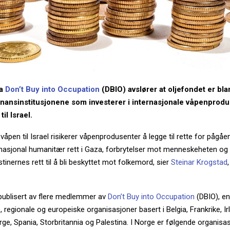
ra
Don’t Buy into Occupation
(DBIO) avslører at oljefondet er bla
inansinstitusjonene som investerer i internasjonale våpenprod
il Israel.
våpen til Israel risikerer våpenprodusenter å legge til rette for pågåe
rnasjonal humanitær rett i Gaza, forbrytelser mot menneskeheten og 
tinernes rett til å bli beskyttet mot folkemord, sier
Steinar Krogstad
publisert av flere medlemmer av
Don’t Buy into Occupation
(DBIO), en
, regionale og europeiske organisasjoner basert i Belgia, Frankrike, Ir
ge, Spania, Storbritannia og Palestina. I Norge er følgende organisa