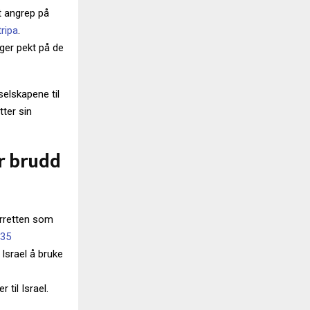
t angrep på
ripa
.
ger pekt på de
selskapene til
tter sin
or brudd
ærretten som
-35
 Israel å bruke
til Israel.