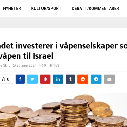
NYHETER
KULTUR/SPORT
DEBATT/KOMMENTARER
ndet investerer i våpenselskaper 
våpen til Israel
le Skift
20. juni 2024
0
163
0