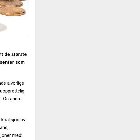
nt de største
usenter som
nde alvorlige
uopprettelig
, LOs andre
 koalisjon av
land,
sjoner med: