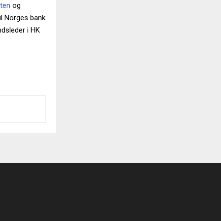
tten
og
il Norges bank
ndsleder i HK