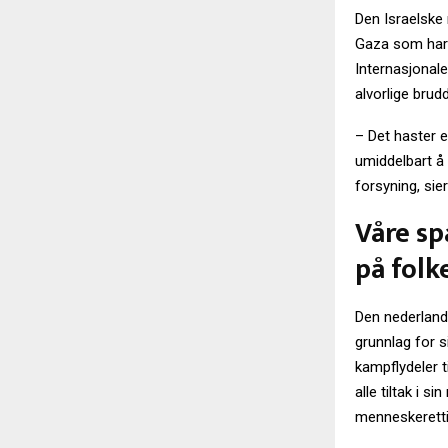
Den Israelske
Gaza som har d
Internasjonal
alvorlige bru
– Det haster e
umiddelbart å 
forsyning, sie
Våre sp
på folk
Den nederland
grunnlag for s
kampflydeler t
alle tiltak i 
menneskerettig