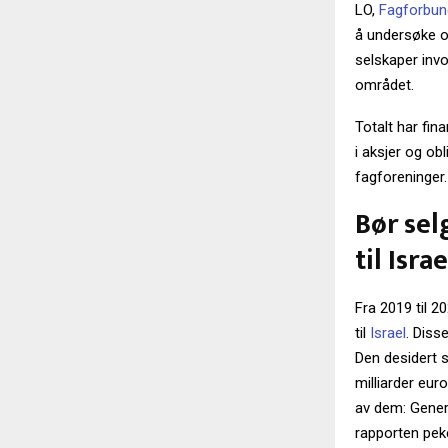
LO,
Fagforbun
å undersøke o
selskaper invo
området.
Totalt har fina
i aksjer og ob
fagforeninger.
Bør sel
til Israe
Fra 2019 til 
til
Israel
. Diss
Den desidert s
milliarder euro
av dem: Gener
rapporten pek