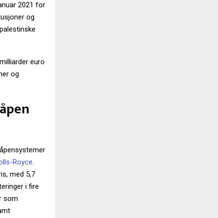
januar 2021 for
tusjoner og
 palestinske
 milliarder euro
ner og
våpen
 våpensystemer
olls-Royce
.
ris, med 5,7
eringer i fire
er som
samt