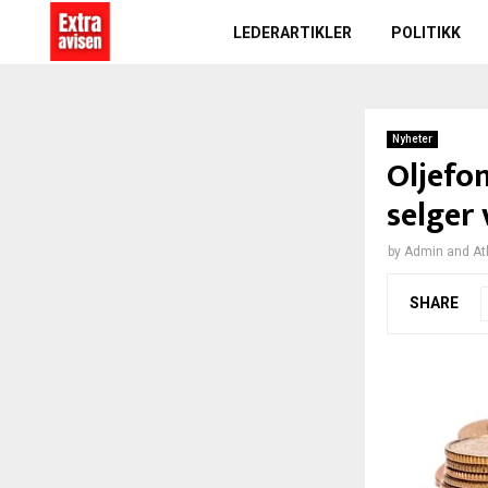
LEDERARTIKLER
POLITIKK
Nyheter
Oljefo
selger 
by
Admin
and
At
SHARE