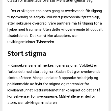
utsatt for målrettede overfall. Mønsteret gjentar seg.
– Det er viktigere enn noen gang at overlevende får tilgang
til nødvendig helsehjelp, inkludert psykososial førstehjelp,
etter seksuelle overgrep. Våre partnere må få tilgang for å
hjelpe med traumene. Uten dette vil overlevende bli dobbelt
skadelidende. Det kan vi ikke akseptere, sier
utviklingsminister Tvinnereim.
Stort stigma
– Konsekvensene vil merkes i generasjoner. Voldtekt er
forbundet med stort stigma i Sudan. Det gjør overlevende
ekstra sårbare. Mange unnlater å oppsøke helsehjelp og
politianmelde av frykt for stigma og represalier fra
lokalsamfunnet. Rettssystemet har kollapset og det er få
konsekvenser for overgriperne. Mørketallene er derfor
store, sier utviklingsministeren.