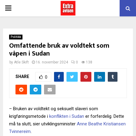
PRIMARY
MENU
Politikk
Omfattende bruk av voldtekt som
våpen i Sudan
by
Atle Skift
16. november 2024
0
138
SHARE
0
– Bruken av voldtekt og seksuelt slaveri som
krigføringsmetode i
konflikten i Sudan
er forferdelig. Dette
må ta slutt, sier utviklingsminister
Anne Beathe Kristiansen
Tvinnereim
.