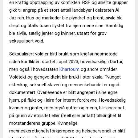
en kraftig opptrapping av konflikten. RSF og allierte grupper
gikk til angrep på et stort antall landsbyer i delstaten Al
Jazirah. Hus og markeder ble plyndret og brent, sivile ble
drept og titalls tusen flyktet fra hjemmene sine. Samtidig
ble sivile, særlig jenter og kvinner, utsatt for grov
seksualisert vold.
Seksualisert vold er blitt brukt som krigføringsmetode
siden konflikten startet i april 2023, hovedsakelig i Darfur,
men også i hovedstaten
Khartoum
og andre områder.
Voldtekt og gjengvoldtekt blir brukt i stor skala. Tvunget
ekteskap, seksuelt slaveri og menneskehandel er også
dokumentert. Overlevende er blitt angrepet i sine egne
hjem, på flukt og i leire for internt fordrevne. Hovedsakelig
kvinner og jenter, men også gutter og menn, blir angrepet
på grunn av etnisitet eller (reell eller antatt) tilhørighet til
motstanderens gruppe. Kvinnelige
menneskerettighetsforkjempere og helsepersonell er blitt