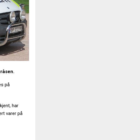
eråsen.
es på
kjent, har
ert varer på