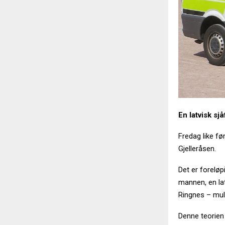
En latvisk sj
Fredag like fø
Gjelleråsen.
Det er foreløpi
mannen, en lat
Ringnes – muli
Denne teorien 