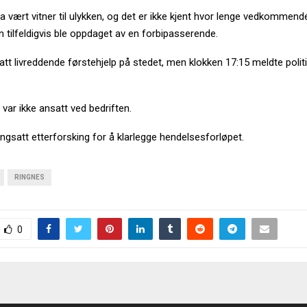
ha vært vitner til ulykken, og det er ikke kjent hvor lenge vedkommende
n tilfeldigvis ble oppdaget av en forbipasserende.
att livreddende førstehjelp på stedet, men klokken 17:15 meldte politi
ar ikke ansatt ved bedriften.
gangsatt etterforsking for å klarlegge hendelsesforløpet.
RINGNES
0