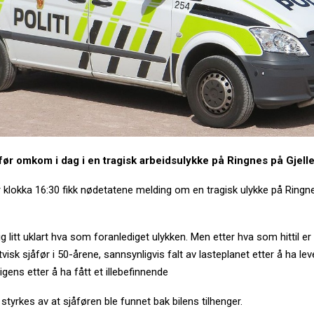
åfør omkom i dag i en tragisk arbeidsulykke på Ringnes på Gjell
r klokka 16:30 fikk nødetatene melding om en tragisk ulykke på Ringn
g litt uklart hva som foranlediget ulykken. Men etter hva som hittil er 
visk sjåfør i 50-årene, sannsynligvis falt av lasteplanet etter å ha lev
gens etter å ha fått et illebefinnende
styrkes av at sjåføren ble funnet bak bilens tilhenger.