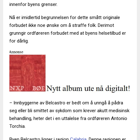
innenfor byens grenser.
Nå er imidlertid begrunnelsen for dette smått originale
forbudet ikke noe ønske om å straffe folk. Derimot
grunngir ordføreren forbudet med at byens helsetilbud er
for dårlig.
– Innbyggerne av Belcastro er bedt om å unngå å pådra
seg eller bli smittet av sykdom som krever akutt medisinsk
behandling, heter det i en uttalelse fra ordføreren Antonio
Torchia.
Byen Belcastro ligger i region
Calabria
. Denne regionen er