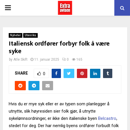
PRIMARY
MENU
Nyheter
Utenriks
Italiensk ordfører forbyr folk å være
syke
by
Atle Skift
11. januar 2025
0
165
SHARE
0
Hvis du er mye syk eller er av typen som planlegger å
utnytte, slik høyresiden sier folk gjør, å utnytte
sykelønnsordninger, er ikke den italienske byen
Belcastro
,
stedet for deg. Der har nemlig byens ordfører forbudt folk