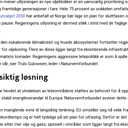
 mener utlysningen av nye oljeblokker er en uansvarlig prioritering 
g framtidige generasjoner i fare. Hele 75 prosent av sokkelen omfat
utvalget 2050
har anbefalt at Norge bør lage en plan for sluttfasen 
å pause. Regjeringens utlysning er dermed stikk i strid med de faglige
.
r den eskalerende klimakrisen og truede økosystemer fortsetter regj
or oljeboring. Flere av disse ligger langt fra eksisterende infrastruktur
tets lovnader. Regjeringens aggressive letepolitikk er som å spille 
vår, sier Truls Gulowsen, leder i Naturvernforbundet.
siktig løsning
ar hevdet at utvidelsen av leteområdene støttes av behovet for å op
stabil energileverandør til Europa. Naturvernforbundet avviser dette
en manglende evne til langsiktig tenkning. EU omstiller seg nå vekk fra
 rekordtempo og er helt tydelige på sin plan for utfasing. Derfor er det
te etter mer olje og gass, spesielt i områder som ligger langt fra eks