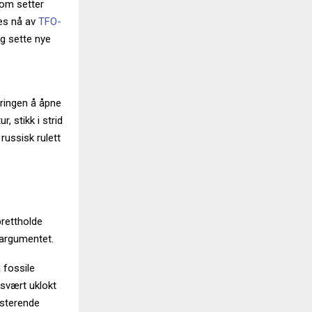
som setter
tes nå av
TFO-
og sette nye
eringen å åpne
, stikk i strid
russisk rulett
prettholde
 argumentet.
 fossile
 svært uklokt
isterende