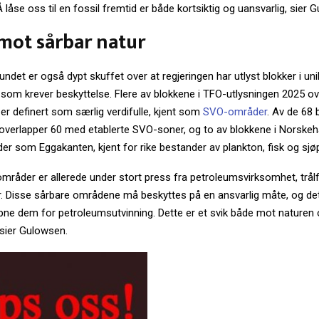
 Å låse oss til en fossil fremtid er både kortsiktig og uansvarlig, sier 
 mot sårbar natur
ndet er også dypt skuffet over at regjeringen har utlyst blokker i un
som krever beskyttelse. Flere av blokkene i TFO-utlysningen 2025 o
r definert som særlig verdifulle, kjent som
SVO-områder
. Av de 68 
overlapper 60 med etablerte SVO-soner, og to av blokkene i Norskehav
r som Eggakanten, kjent for rike bestander av plankton, fisk og sjøp
mråder er allerede under stort press fra petroleumsvirksomhet, trål
r. Disse sårbare områdene må beskyttes på en ansvarlig måte, og det
åpne dem for petroleumsutvinning. Dette er et svik både mot naturen 
 sier Gulowsen.