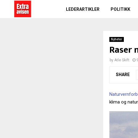
LEDERARTIKLER
POLITIKK
Nyheter
Raser 
by
Atle Skift
SHARE
Naturvernfor
klima og natur