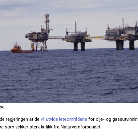
rse
de regjeringen at de
vil utvide leteområdene
for olje- og gassutvinni
oe som vekker sterk kritikk fra Naturvernforbundet.