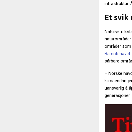
infrastruktur.
Et svik
Naturvernforbu
naturområder 
områder som e
Barentshavet
sårbare område
– Norske havo
klimaendringe
uansvarlig å 
generasjoner,