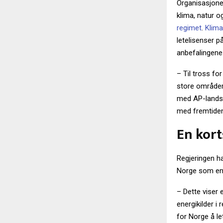
Organisasjonen
klima, natur o
regimet
.
Klima
letelisenser p
anbefalingene
– Til tross fo
store områder f
med AP-landsmø
med fremtiden 
En kort
Regjeringen h
Norge som en 
– Dette viser 
energikilder i
for Norge å le