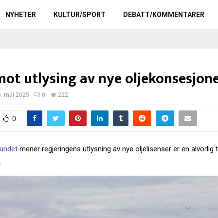
NYHETER
KULTUR/SPORT
DEBATT/KOMMENTARER
mot utlysing av nye oljekonsesjon
9. mai 2025
0
222
0
bundet
mener regjeringens utlysning av nye oljelisenser er en alvorlig
.