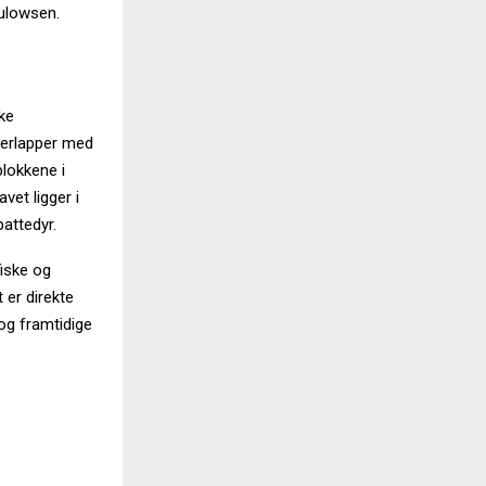
Gulowsen.
ike
verlapper med
blokkene i
et ligger i
attedyr.
fiske og
 er direkte
og framtidige