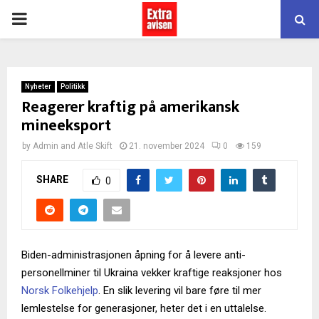
PRIMARY
MENU
Nyheter
Politikk
Reagerer kraftig på amerikansk
mineeksport
by
Admin
and
Atle Skift
21. november 2024
0
159
SHARE
0
Biden-administrasjonen åpning for å levere anti-
personellminer til Ukraina vekker kraftige reaksjoner hos
Norsk Folkehjelp
. En slik levering vil bare føre til mer
lemlestelse for generasjoner, heter det i en uttalelse.