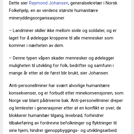
Dette sier
Raymond Johansen
, generalsekretær i Norsk
Folkehjelp, en av verdens største humanitære
mineryddingsorganisasjoner.
– Landminer skiller ikke mellom sivile og soldater, og er
laget for å ødelegge kroppene til alle mennesker som
kommer i nærheten av dem.
– Denne typen våpen skader mennesker og ødelegger
muligheten til utvikling for folk, bedrifter og samfunn i
mange år etter at de først blir brukt, sier Johansen.
Anti-personellminer har svært alvorlige humanitære
konsekvenser, og er forbudt etter minekonvensjonen, som
Norge var blant pådriverne bak. Anti-personellminer dreper
og lemlester i generasjoner etter at en konflikt er over; de
blokkerer humanitær tilgang, levebrød, forhindrer
tilbakeføring av fordrevne befolkninger og flyktninger til
sine hjem, hindrer gjenoppbyggings- og utviklingsarbeid.