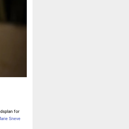
idsplan for
arie Sneve