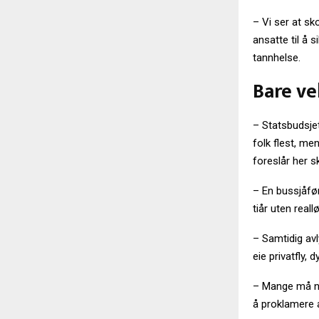
– Vi ser at sk
ansatte til å 
tannhelse.
Bare ve
– Statsbudsjett
folk flest, me
foreslår her s
– En bussjåfør 
tiår uten real
– Samtidig avl
eie privatfly, 
– Mange må nå
å proklamere a