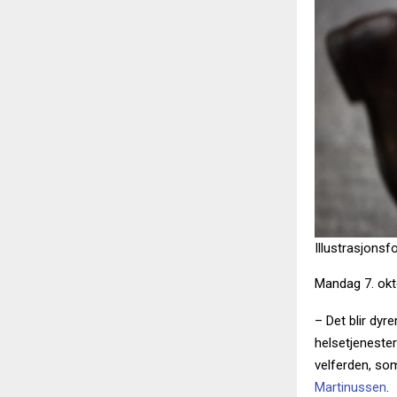
Illustrasjonsf
Mandag 7. okto
– Det blir dyr
helsetjenester
velferden, som
Martinussen
.