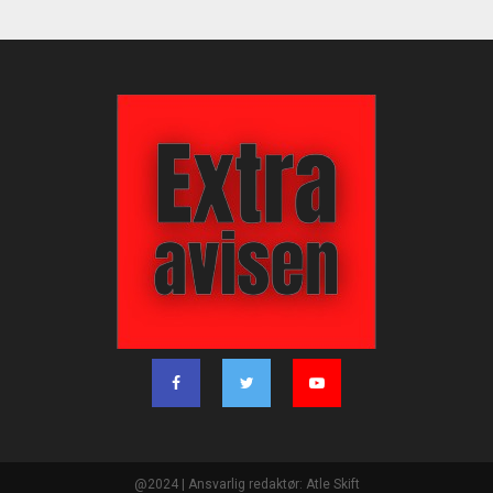
@2024 | Ansvarlig redaktør: Atle Skift