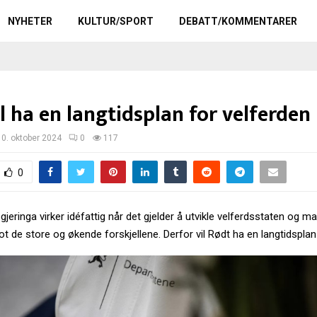
NYHETER
KULTUR/SPORT
DEBATT/KOMMENTARER
l ha en langtidsplan for velferden
10. oktober 2024
0
117
0
jeringa virker idéfattig når det gjelder å utvikle velferdsstaten og m
t de store og økende forskjellene. Derfor vil Rødt ha en langtidsplan