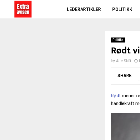
LEDERARTIKLER
POLITIKK
Politikk
Rødt vi
by
Atle Skift
SHARE
Rødt
mener reg
handlekraft mo