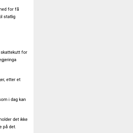
med for få
l statlig
 skattekutt for
egjeringa
er, etter et
 som i dag kan
older det ikke
e på det.