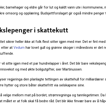
oler, barnehager og eldre går for lut og kaldt vann ute i kommunene, 
sikre omsorg og opplæring. Budsjettforslaget gir også mindre penger ti
kslepenger i skattekutt
et sikrer heller ikke at folk flest sitter igjen med mer. Det er fint med
n etter at
Vedum
har lovet gull og grønne skoger i månedsvis er det r
kuffende.
vil sitte igjen med et par hundrelapper i året. Det blir bare vekslepeng
lønnsvekst og med økte boligutgifter, sier Martinussen.
yser regjeringa den planlagte tettingen av skattehull for milliardærer
dyre hytter og store båter skattefritt via selskapene sine.
 velge mellom mat på bordet, strømregninga og tannlegetimen. Da h
t målet er at folk skal få bedre råd. Det blir ikke finvær bare av å håp