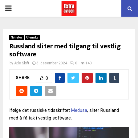
PRIMARY
MENU
Nyheter
Utenriks
Russland sliter med tilgang til vestlig
software
by
Atle Skift
5. desember 2024
0
143
SHARE
0
Ifølge det russiske tidsskriftet
Medusa
, sliter Russland
med å få tak i vestlig software.