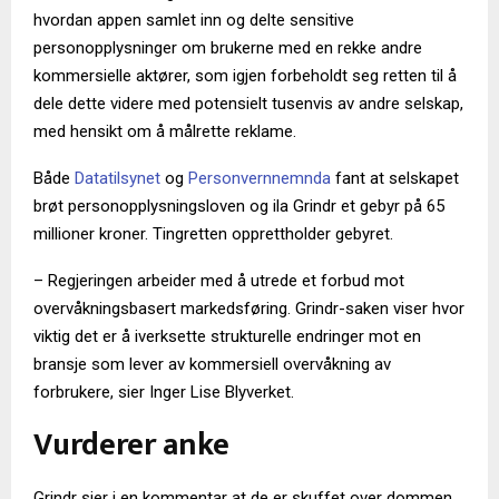
hvordan appen samlet inn og delte sensitive
personopplysninger om brukerne med en rekke andre
kommersielle aktører, som igjen forbeholdt seg retten til å
dele dette videre med potensielt tusenvis av andre selskap,
med hensikt om å målrette reklame.
Både
Datatilsynet
og
Personvernnemnda
fant at selskapet
brøt personopplysningsloven og ila Grindr et gebyr på 65
millioner kroner. Tingretten opprettholder gebyret.
– Regjeringen arbeider med å utrede et forbud mot
overvåkningsbasert markedsføring. Grindr-saken viser hvor
viktig det er å iverksette strukturelle endringer mot en
bransje som lever av kommersiell overvåkning av
forbrukere, sier Inger Lise Blyverket.
Vurderer anke
Grindr sier i en kommentar at de er skuffet over dommen.