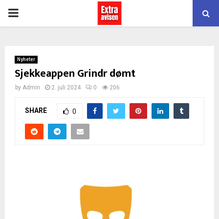
PRIMARY
MENU
Nyheter
Sjekkeappen Grindr dømt
by
Admin
2. juli 2024
0
206
SHARE
0