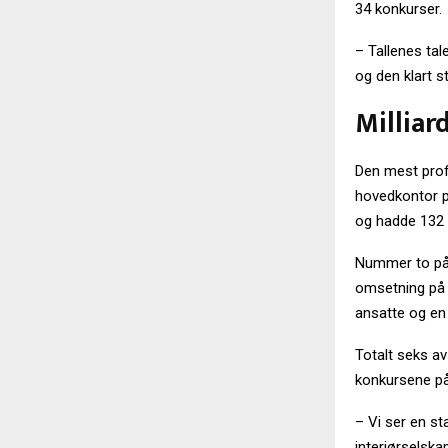
34 konkurser.
– Tallenes tal
og den klart s
Milliar
Den mest prof
hovedkontor på
og hadde 132 
Nummer to på 
omsetning på 3
ansatte og en 
Totalt seks a
konkursene på 
– Vi ser en s
interiørselsk