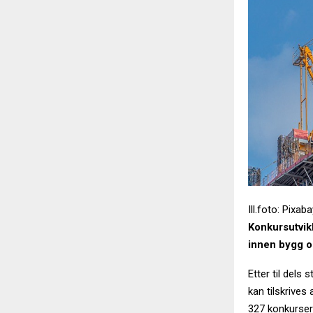
Ill.foto: Pixab
Konkursutvikl
innen bygg o
Etter til dels
kan tilskrives 
327 konkurser