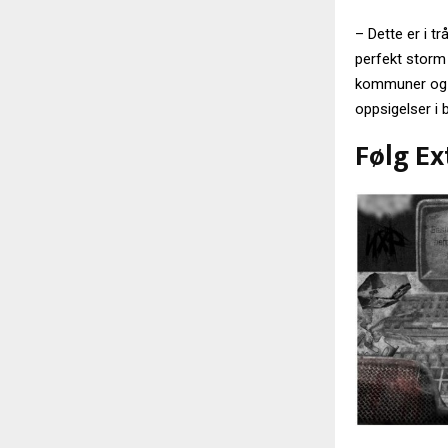
– Dette er i 
perfekt storm 
kommuner og fy
oppsigelser i
Følg Ex