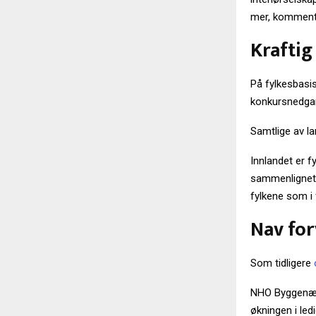
mer, komment
Kraftig
På fylkesbasis
konkursnedgan
Samtlige av la
Innlandet er f
sammenlignet 
fylkene som i
Nav for
Som tidligere
NHO Byggenærin
økningen i le