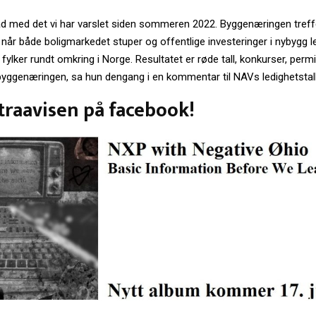
tråd med det vi har varslet siden sommeren 2022. Byggenæringen tref
når både boligmarkedet stuper og offentlige investeringer i nybygg le
lker rundt omkring i Norge. Resultatet er røde tall, konkurser, permi
 byggenæringen, sa hun dengang i en kommentar til NAVs ledighetstall
traavisen på facebook!