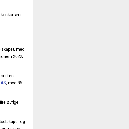
te konkursene
elskapet, med
roner i 2022,
 med en
 AS
, med 86
ire øvrige
rtselskaper og
iter mer og