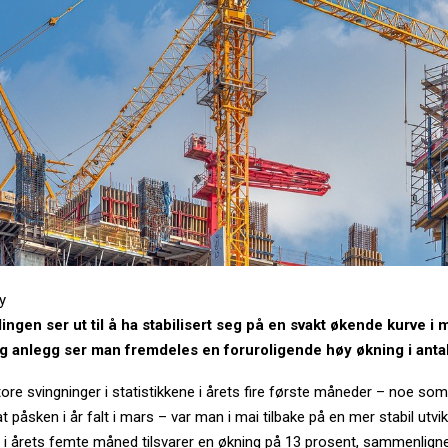
ay
ingen ser ut til å ha stabilisert seg på en svakt økende kurve i
g anlegg ser man fremdeles en foruroligende høy økning i antal
 store svingninger i statistikkene i årets fire første måneder – noe so
at påsken i år falt i mars – var man i mai tilbake på en mer stabil utvi
 i årets femte måned tilsvarer en økning på 13 prosent, sammenlig