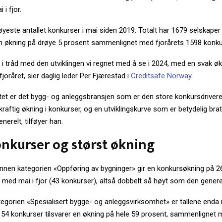
 i fjor.
øyeste antallet konkurser i mai siden 2019. Totalt har 1679 selskaper
 en økning på drøye 5 prosent sammenlignet med fjorårets 1598 konku
t i tråd med den utviklingen vi regnet med å se i 2024, med en svak øk
fjoråret, sier daglig leder Per Fjærestad i
Creditsafe Norway
.
et er det bygg- og anleggsbransjen som er den store konkursdriveren
raftig økning i konkurser, og en utviklingskurve som er betydelig bra
nerelt, tilføyer han.
onkurser og størst økning
innen kategorien «Oppføring av bygninger» gir en konkursøkning på 2
ed mai i fjor (43 konkurser), altså dobbelt så høyt som den generell
tegorien «Spesialisert bygge- og anleggsvirksomhet» er tallene enda
 54 konkurser tilsvarer en økning på hele 59 prosent, sammenlignet 