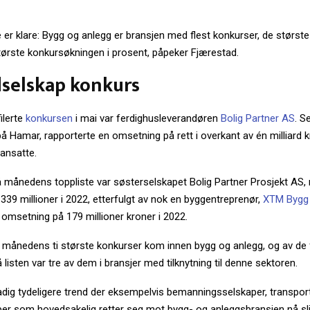
e er klare: Bygg og anlegg er bransjen med flest konkurser, de størs
tørste konkursøkningen i prosent, påpeker Fjærestad.
dselskap konkurs
ilerte
konkursen
i mai var ferdighusleverandøren
Bolig Partner AS
. S
 Hamar, rapporterte en omsetning på rett i overkant av én milliard k
ansatte.
månedens toppliste var søsterselskapet Bolig Partner Prosjekt AS,
39 millioner i 2022, etterfulgt av nok en byggentreprenør,
XTM Bygg
omsetning på 179 millioner kroner i 2022.
v månedens ti største konkurser kom innen bygg og anlegg, og av de f
listen var tre av dem i bransjer med tilknytning til denne sektoren.
tadig tydeligere trend der eksempelvis bemanningsselskaper, transpo
aper som hovedsakelig retter seg mot bygg- og anleggsbransjen nå sl