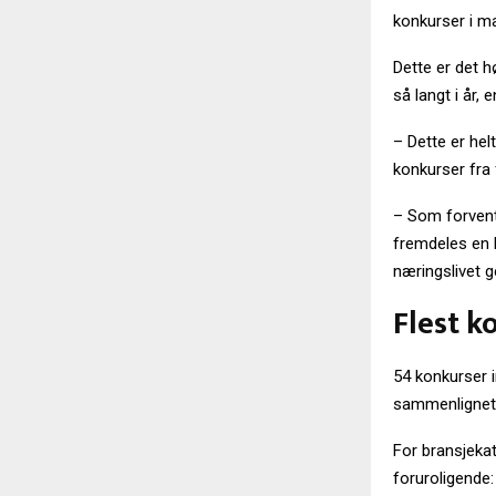
konkurser i mai
Dette er det h
så langt i år,
– Dette er hel
konkurser fra 
– Som forvent
fremdeles en k
næringslivet ge
Flest k
54 konkurser 
sammenlignet m
For bransjeka
foruroligende: