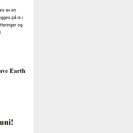
fes av en
gges på is i
tteringer og
.