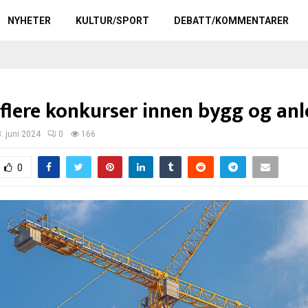
NYHETER
KULTUR/SPORT
DEBATT/KOMMENTARER
 flere konkurser innen bygg og an
3. juni 2024
0
166
0