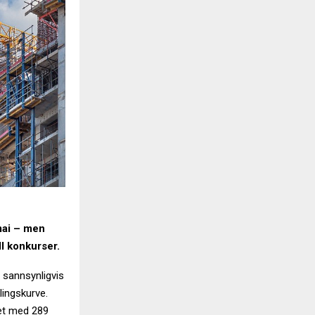
 mai – men
l konkurser.
m sannsynligvis
klingskurve.
net med 289