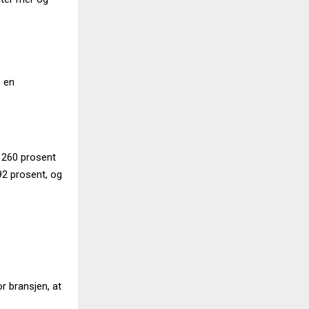
e en
e 260 prosent
92 prosent, og
r bransjen, at