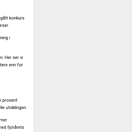
 gått konkurs
rser.
ning i
. Her ser vi
ttere enn for
6 prosent
e utviklingen.
 mer
med fjorårets