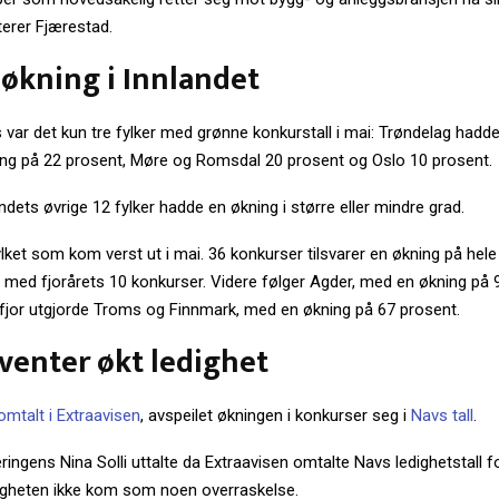
erer Fjærestad.
 økning i Innlandet
 var det kun tre fylker med grønne konkurstall i mai: Trøndelag hadd
g på 22 prosent, Møre og Romsdal 20 prosent og Oslo 10 prosent.
ndets øvrige 12 fylker hadde en økning i større eller mindre grad.
ylket som kom verst ut i mai. 36 konkurser tilsvarer en økning på hel
med fjorårets 10 konkurser. Videre følger Agder, med en økning på 
 fjor utgjorde Troms og Finnmark, med en økning på 67 prosent.
venter økt ledighet
omtalt i Extraavisen
, avspeilet økningen i konkurser seg i
Navs tall
.
gens Nina Solli uttalte da Extraavisen omtalte Navs ledighetstall fo
digheten ikke kom som noen overraskelse.