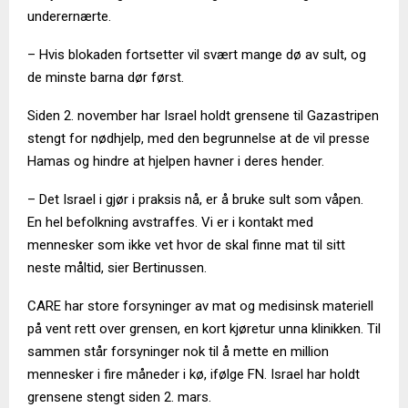
underernærte.
– Hvis blokaden fortsetter vil svært mange dø av sult, og
de minste barna dør først.
Siden 2. november har Israel holdt grensene til Gazastripen
stengt for nødhjelp, med den begrunnelse at de vil presse
Hamas og hindre at hjelpen havner i deres hender.
– Det Israel i gjør i praksis nå, er å bruke sult som våpen.
En hel befolkning avstraffes. Vi er i kontakt med
mennesker som ikke vet hvor de skal finne mat til sitt
neste måltid, sier Bertinussen.
CARE har store forsyninger av mat og medisinsk materiell
på vent rett over grensen, en kort kjøretur unna klinikken. Til
sammen står forsyninger nok til å mette en million
mennesker i fire måneder i kø, ifølge FN. Israel har holdt
grensene stengt siden 2. mars.