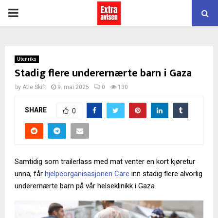
PRIMARY
MENU
Utenriks
Stadig flere underernærte barn i Gaza
by
Atle Skift
9. mai 2025
0
130
SHARE
0
Samtidig som trailerlass med mat venter en kort kjøretur
unna, får
hjelpeorganisasjonen Care
inn stadig flere alvorlig
underernærte barn på vår helseklinikk i Gaza.