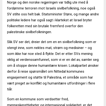
Norge og den norske regjeringen var tidlig ute med å
fordømme terroren mot Israels sivilbefolkning, noe også
SV stilte oss helt bak. Statsminister Støre, og mange andre
politiske ledere har også sagt i klartekst at Israel bryter
folkeretten med sin brutale fremferd overfor den
palestinske sivilbefolkningen.
Slik SV ser det, dreier det om en en sivilbefolkning som er
stengt inne, som nektes mat, strøm og medisiner – og
som ikke har noe sted å flykte. Det er etter SVs mening
viktig at verdenssamfunnet, som vi er en del av, samler seg
om å stoppe denne humanitære krisen. Lokalpartiet ønsker
derfor å reise spørsmålet om Nittedal kommunes
engasjement og støtte til Palestina, et område som har
vært preget av konflikt og humanitære utfordringer i flere
tiår.
Som en kommune som verdsetter fred,
menneskerettigheter og internasjonal solidaritet, er det