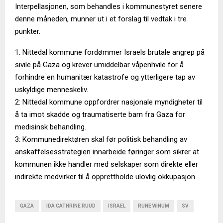
Interpellasjonen, som behandles i kommunestyret senere
denne måneden, munner ut i et forslag til vedtak i tre
punkter.
1: Nittedal kommune fordømmer Israels brutale angrep på
sivile på Gaza og krever umiddelbar våpenhvile for å
forhindre en humanitær katastrofe og ytterligere tap av
uskyldige menneskeliv.
2: Nittedal kommune oppfordrer nasjonale myndigheter til
å ta imot skadde og traumatiserte barn fra Gaza for
medisinsk behandling.
3: Kommunedirektøren skal før politisk behandling av
anskaffelsesstrategien innarbeide føringer som sikrer at
kommunen ikke handler med selskaper som direkte eller
indirekte medvirker til å opprettholde ulovlig okkupasjon.
GAZA
IDA CATHRINE RUUD
ISRAEL
RUNE WINUM
SV