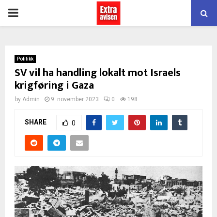
PRIMARY
MENU
Politikk
SV vil ha handling lokalt mot Israels
krigføring i Gaza
by
Admin
9. november 2023
0
198
SHARE
0