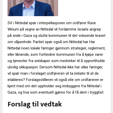
SV i Nittedal spør i interpellasjonen om ordfører Rune
Winum på vegne av Nittedal vil fordømme Israels angrep
på sivile i Gaza og slutte kommunen til det voksende kravet
om våpenhvile. Partiet spør også om Nittedal har Har
Nittedal noen lokale føringer gjennom strategier, reglement,
eller liknende, som forhindrer kommunen fra å kjøpe varer
og tjenester fra selskaper som medvirker til å opprettholde
ulovlig okkupasjon. Dersom Nittedal ikke har slike føringer,
vil spør man i forslaget ordføreren vil ta initiativ til at de
etableres? Forslagsstilleren vil også vite om ordføreren er
kjent med om det oppholder seg innbyggere fra Nittedal i
Gaza, og hva som eventuelt gjøres for å få dem i trygghet.
Forslag til vedtak