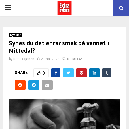
PRIMARY
MENU
Nyheter
Synes du det er rar smak på vannet i
Nittedal?
by
Redaksjonen
2. mai 2023
0
145
SHARE
0