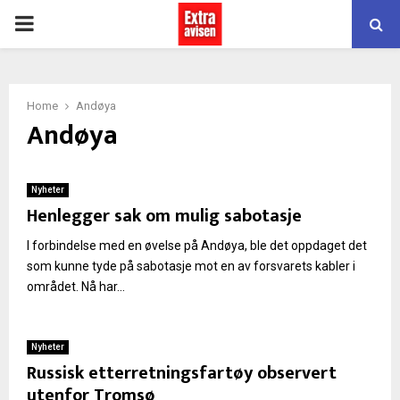
PRIMARY
MENU
Home
Andøya
Andøya
Nyheter
Henlegger sak om mulig sabotasje
I forbindelse med en øvelse på Andøya, ble det oppdaget det
som kunne tyde på sabotasje mot en av forsvarets kabler i
området. Nå har...
Nyheter
Russisk etterretningsfartøy observert
utenfor Tromsø