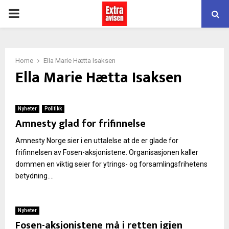
PRIMARY
MENU
Home
Ella Marie Hætta Isaksen
Ella Marie Hætta Isaksen
Nyheter
Politikk
Amnesty glad for frifinnelse
Amnesty Norge sier i en uttalelse at de er glade for
frifinnelsen av Fosen-aksjonistene. Organisasjonen kaller
dommen en viktig seier for ytrings- og forsamlingsfrihetens
betydning....
Nyheter
Fosen-aksjonistene må i retten igjen